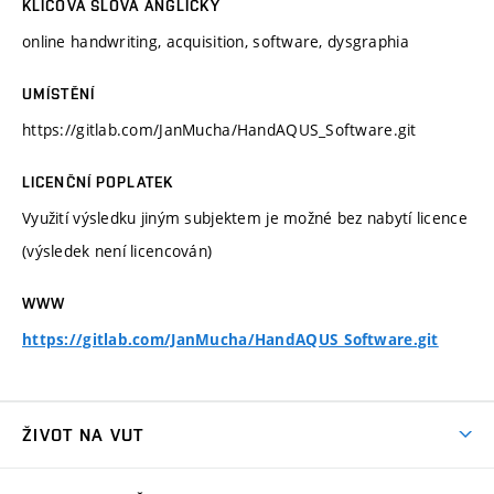
KLÍČOVÁ SLOVA ANGLICKY
online handwriting, acquisition, software, dysgraphia
UMÍSTĚNÍ
https://gitlab.com/JanMucha/HandAQUS_Software.git
LICENČNÍ POPLATEK
Využití výsledku jiným subjektem je možné bez nabytí licence
(výsledek není licencován)
WWW
https://gitlab.com/JanMucha/HandAQUS_Software.git
ŽIVOT NA VUT
Atmosféra VUT