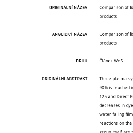
Comparison of li
ORIGINÁLNÍ NÁZEV
products
Comparison of li
ANGLICKÝ NÁZEV
products
Článek WoS
DRUH
Three plasma sys
ORIGINÁLNÍ ABSTRAKT
90% is reached i
125 and Direct R
decreases in dye
water falling fi
reactions on the
group itself are