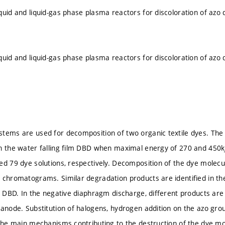
quid and liquid-gas phase plasma reactors for discoloration of azo 
quid and liquid-gas phase plasma reactors for discoloration of azo 
tems are used for decomposition of two organic textile dyes. The h
n the water falling film DBD when maximal energy of 270 and 450kJL(
ed 79 dye solutions, respectively. Decomposition of the dye molecu
 chromatograms. Similar degradation products are identified in th
lm DBD. In the negative diaphragm discharge, different products ar
 anode. Substitution of halogens, hydrogen addition on the azo gro
 the main mechanisms contributing to the destruction of the dye 