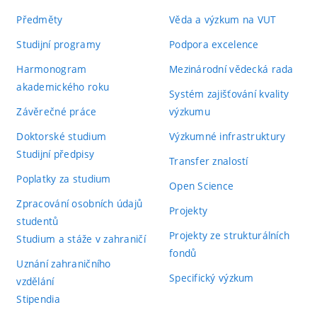
Předměty
Věda a výzkum na VUT
Studijní programy
Podpora excelence
Harmonogram
Mezinárodní vědecká rada
akademického roku
Systém zajišťování kvality
Závěrečné práce
výzkumu
Doktorské studium
Výzkumné infrastruktury
Studijní předpisy
Transfer znalostí
Poplatky za studium
Open Science
Zpracování osobních údajů
Projekty
studentů
Projekty ze strukturálních
Studium a stáže v zahraničí
fondů
Uznání zahraničního
Specifický výzkum
vzdělání
Stipendia