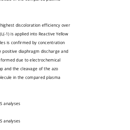
ighest discoloration efficiency over
-1) is applied into Reactive Yellow
les is confirmed by concentration
e positive diaphragm discharge and
e formed due to electrochemical
up and the cleavage of the azo
molecule in the compared plasma
MS analyses
MS analyses