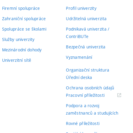
Firemní spolupráce
Profil univerzity
Zahraniční spolupráce
Udržitelná univerzita
Spolupráce se školami
Podnikavá univerzita /
ContriBUTe
Služby univerzity
Bezpečná univerzita
Mezinárodní dohody
Vyznamenání
Univerzitní sítě
Organizační struktura
Úřední deska
Ochrana osobních údajů
(externí
Pracovní příležitosti
odkaz)
Podpora a rozvoj
zaměstnanců a studujících
Rovné příležitosti