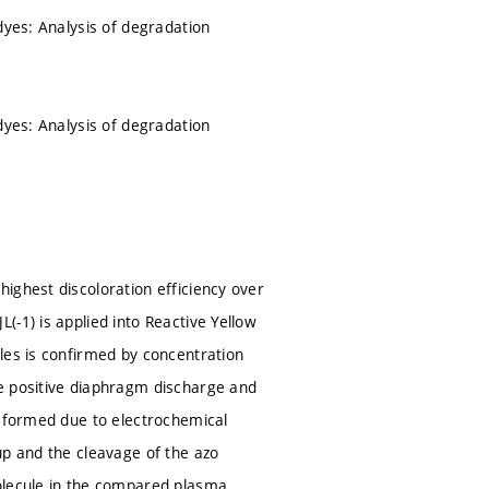
dyes: Analysis of degradation
dyes: Analysis of degradation
ighest discoloration efficiency over
-1) is applied into Reactive Yellow
les is confirmed by concentration
e positive diaphragm discharge and
e formed due to electrochemical
up and the cleavage of the azo
molecule in the compared plasma