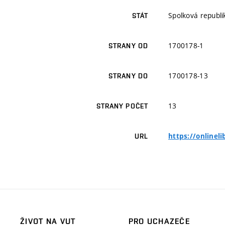
Spolková republ
STÁT
1700178-1
STRANY OD
1700178-13
STRANY DO
13
STRANY POČET
https://onlinel
URL
ŽIVOT NA VUT
PRO UCHAZEČE