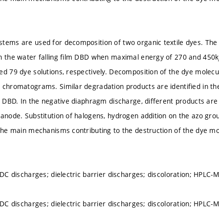
tems are used for decomposition of two organic textile dyes. The h
n the water falling film DBD when maximal energy of 270 and 450kJL(
ed 79 dye solutions, respectively. Decomposition of the dye molecu
 chromatograms. Similar degradation products are identified in th
lm DBD. In the negative diaphragm discharge, different products ar
 anode. Substitution of halogens, hydrogen addition on the azo gro
 the main mechanisms contributing to the destruction of the dye 
; DC discharges; dielectric barrier discharges; discoloration; HPLC-
; DC discharges; dielectric barrier discharges; discoloration; HPLC-