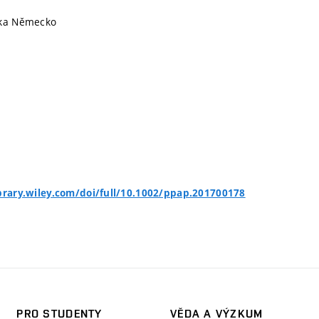
ika Německo
ibrary.wiley.com/doi/full/10.1002/ppap.201700178
PRO STUDENTY
VĚDA A VÝZKUM