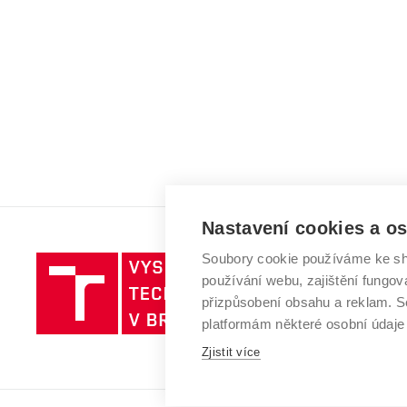
Nastavení cookies a o
Soubory cookie používáme ke sh
Vysoké
používání webu, zajištění fungová
učení
přizpůsobení obsahu a reklam.
technické
platformám některé osobní údaje
v
Zjistit více
Brně