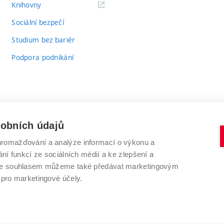
(externí
Knihovny
odkaz)
Sociální bezpečí
Studium bez bariér
Podpora podnikání
sobních údajů
romažďování a analýze informací o výkonu a
VYSOKÉ UČENÍ TECHNICKÉ V BRNĚ
ní funkcí ze sociálních médií a ke zlepšení a
Antonínská 548/1
www.vut.cz
 Se souhlasem můžeme také předávat marketingovým
602 00 Brno
vut@vutbr.cz
 pro marketingové účely.