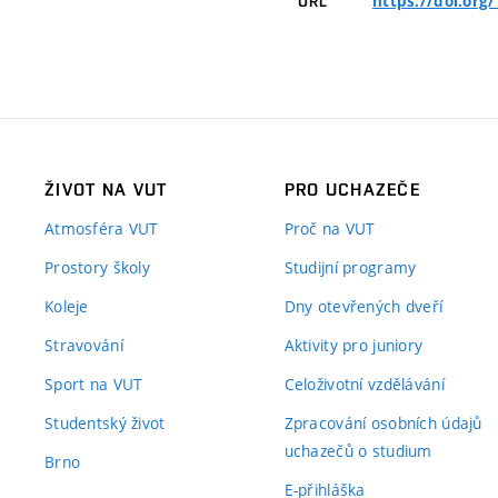
https://doi.org
URL
ŽIVOT NA VUT
PRO UCHAZEČE
Atmosféra VUT
Proč na VUT
Prostory školy
Studijní programy
Koleje
Dny otevřených dveří
Stravování
Aktivity pro juniory
Sport na VUT
Celoživotní vzdělávání
Studentský život
Zpracování osobních údajů
uchazečů o studium
Brno
E-přihláška