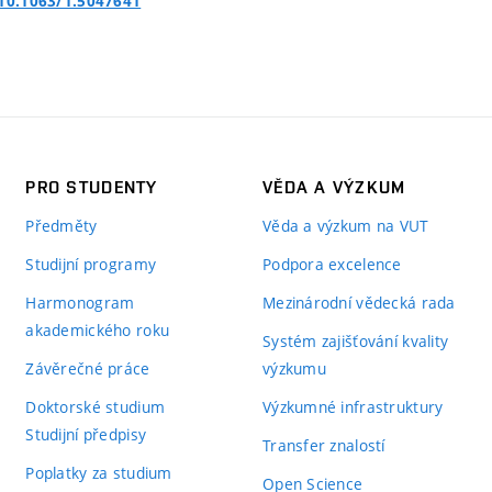
/10.1063/1.5047641
PRO STUDENTY
VĚDA A VÝZKUM
Předměty
Věda a výzkum na VUT
Studijní programy
Podpora excelence
Harmonogram
Mezinárodní vědecká rada
akademického roku
Systém zajišťování kvality
Závěrečné práce
výzkumu
Doktorské studium
Výzkumné infrastruktury
Studijní předpisy
Transfer znalostí
Poplatky za studium
Open Science