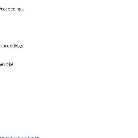
Proceedings
proceedings
merické