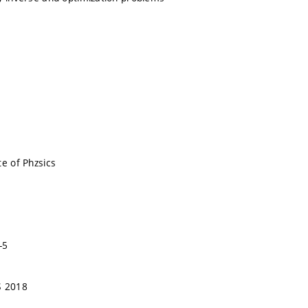
te of Phzsics
-5
 2018