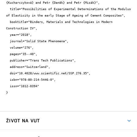
{Kucharczyková} and Petr {Daněk} and Petr {Misák}",

  title="Possibilities of Experimental Determinations of the Modulus 
of Elasticity in the early Stage of Ageing of Cement Composites",

  booktitle="Binders, Materials and Technologies in Modern 
Construction IV",

  year="2018",

  journal="Solid State Phenomena",

  volume="276",

  pages="35--40",

  publisher="Trans Tech Publications",

  address="Switzerland",

  doi="10.4028/www.scientific.net/SSP.276.35",

  isbn="978-80-214-5446-0",

  issn="1012-0394"

}
ŽIVOT NA VUT
Atmosféra VUT