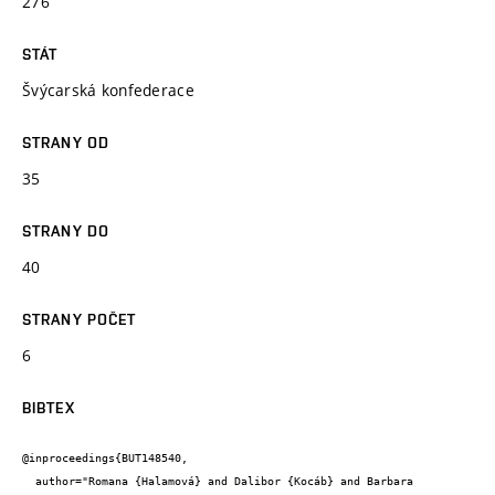
276
STÁT
Švýcarská konfederace
STRANY OD
35
STRANY DO
40
STRANY POČET
6
BIBTEX
@inproceedings{BUT148540,

  author="Romana {Halamová} and Dalibor {Kocáb} and Barbara 