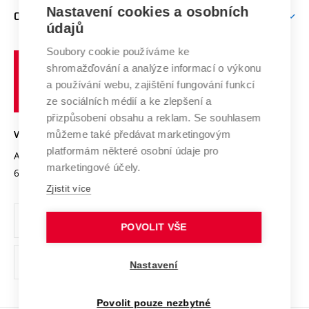
Zpracování osobních údajů uchazečů o studium
Firemní spolupráce
Mezinárodní vědecká rada
Nastavení cookies a osobních
O UNIVERZITĚ
Doktorské studium
Podpora podnikání
E-přihláška
údajů
Zahraniční spolupráce
Systém zajišťování kvality výzkumu
Profil univerzity
Spolupráce se školami
Soubory cookie používáme ke
Vysoké
Výzkumné infrastruktury
shromažďování a analýze informací o výkonu
Udržitelná univerzita
učení
Služby univerzity
Transfer znalostí
a používání webu, zajištění fungování funkcí
technické
Podnikavá univerzita / ContriBUTe
Mezinárodní dohody
ze sociálních médií a ke zlepšení a
Open Science
v
Bezpečná univerzita
přizpůsobení obsahu a reklam. Se souhlasem
Univerzitní sítě
Brně
Projekty
můžeme také předávat marketingovým
VYSOKÉ UČENÍ TECHNICKÉ V BRNĚ
Vyznamenání
platformám některé osobní údaje pro
Projekty ze strukturálních fondů
Antonínská 548/1
www.vut.cz
marketingové účely.
Organizační struktura
602 00 Brno
vut@vutbr.cz
Specifický výzkum
Zjistit více
Úřední deska
Ochrana osobních údajů
POVOLIT VŠE
(externí
Pracovní příležitosti
Nastavení
odkaz)
Podpora a rozvoj zaměstnanců a studujících
Povolit pouze nezbytné
Rovné příležitosti