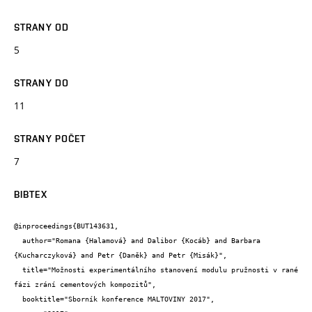
STRANY OD
5
STRANY DO
11
STRANY POČET
7
BIBTEX
@inproceedings{BUT143631,

  author="Romana {Halamová} and Dalibor {Kocáb} and Barbara 
{Kucharczyková} and Petr {Daněk} and Petr {Misák}",

  title="Možnosti experimentálního stanovení modulu pružnosti v rané 
fázi zrání cementových kompozitů",

  booktitle="Sborník konference MALTOVINY 2017",
