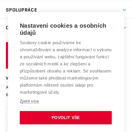
Aktivity pro juniory
Studentský život
odkaz)
Věda a výzkum na VUT
Harmonogram akademického roku
Zpracování osobních údajů studentů
Sociální bezpečí
SPOLUPRÁCE
Celoživotní vzdělávání
Brno
Podpora excelence
Závěrečné práce
Studium bez bariér
Zpracování osobních údajů uchazečů o studium
Firemní spolupráce
Nastavení cookies a osobních
Mezinárodní vědecká rada
O UNIVERZITĚ
Doktorské studium
Podpora podnikání
E-přihláška
údajů
Zahraniční spolupráce
Systém zajišťování kvality výzkumu
Profil univerzity
Soubory cookie používáme ke
Spolupráce se školami
Vysoké
Výzkumné infrastruktury
shromažďování a analýze informací o výkonu
Udržitelná univerzita
učení
Služby univerzity
Transfer znalostí
a používání webu, zajištění fungování funkcí
technické
Podnikavá univerzita / ContriBUTe
Mezinárodní dohody
ze sociálních médií a ke zlepšení a
Open Science
v
Bezpečná univerzita
přizpůsobení obsahu a reklam. Se souhlasem
Univerzitní sítě
Brně
Projekty
můžeme také předávat marketingovým
VYSOKÉ UČENÍ TECHNICKÉ V BRNĚ
Vyznamenání
platformám některé osobní údaje pro
Projekty ze strukturálních fondů
Antonínská 548/1
www.vut.cz
marketingové účely.
Organizační struktura
602 00 Brno
vut@vutbr.cz
Specifický výzkum
Zjistit více
Úřední deska
Ochrana osobních údajů
POVOLIT VŠE
(externí
Pracovní příležitosti