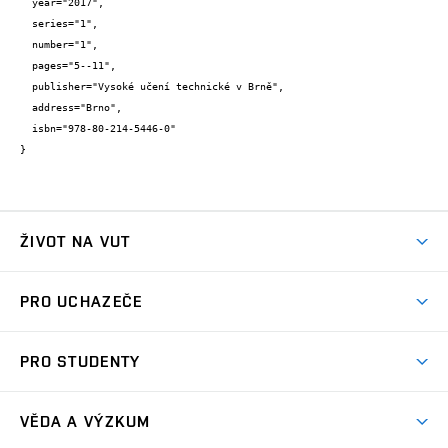
  year="2017",

  series="1",

  number="1",

  pages="5--11",

  publisher="Vysoké učení technické v Brně",

  address="Brno",

  isbn="978-80-214-5446-0"

}
ŽIVOT NA VUT
Atmosféra VUT
PRO UCHAZEČE
Prostory školy
Proč na VUT
Koleje
PRO STUDENTY
Studijní programy
Stravování
Předměty
Studijní předpisy
Studium a stáže v zahraničí
Stipendia
Dny otevřených dveří
VĚDA A VÝZKUM
Sport na VUT
(externí
Studijní programy
Poplatky za studium
Uznání zahraničního vzdělání
Knihovny