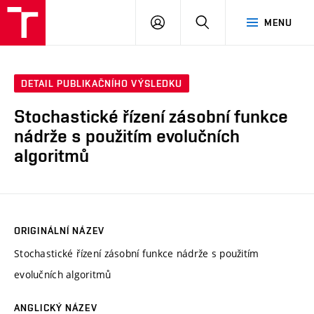
VUT
PŘIHLÁSIT
HLEDAT
MENU
SE
DETAIL PUBLIKAČNÍHO VÝSLEDKU
Stochastické řízení zásobní funkce
nádrže s použitím evolučních
algoritmů
ORIGINÁLNÍ NÁZEV
Stochastické řízení zásobní funkce nádrže s použitím
evolučních algoritmů
ANGLICKÝ NÁZEV