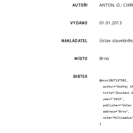
ANTON, O.; CIKR
AUTOŘI
01.01.2013
VYDÁNO
Ústav stavebního
NAKLADATEL
Brno
MÍSTO
BIBTEX
@misc{BUT137582,

  author="Ondřej {Anton} and Petr {Cikrle} and Věra {Heřmánková}",

  title="Zkoušení betonu a stavebního kamene",

  year="2013",

  publisher="Ústav stavebního zkušebnictví, Fakulta stavební, VUT v Brně",

  address="Brno",

  note="Multimedia"

}