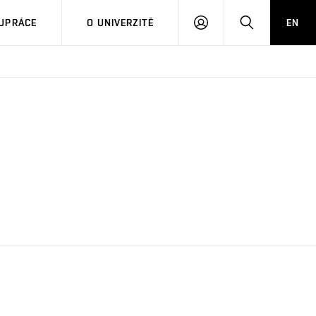
PŘIHLÁSIT
HLEDAT
UPRÁCE
O UNIVERZITĚ
EN
SE