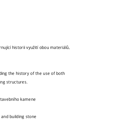
jící historii využití obou materiálů,
ding the history of the use of both
ing structures.
 stavebního kamene
e and building stone