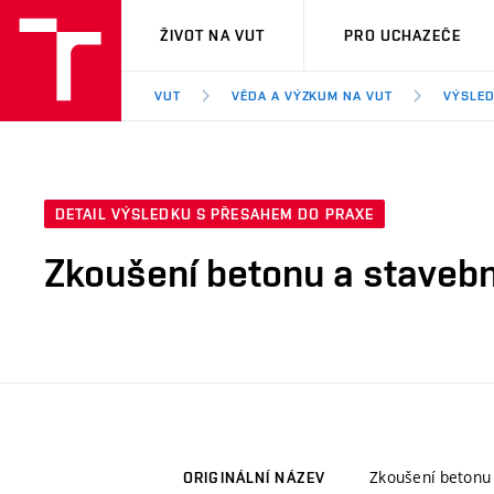
VUT
ŽIVOT NA VUT
PRO UCHAZEČE
VUT
VĚDA A VÝZKUM NA VUT
VÝSLED
DETAIL VÝSLEDKU S PŘESAHEM DO PRAXE
Zkoušení betonu a staveb
Zkoušení betonu
ORIGINÁLNÍ NÁZEV