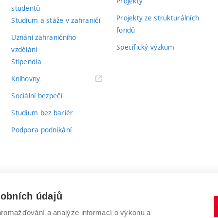
Projekty
studentů
Projekty ze strukturálních
Studium a stáže v zahraničí
fondů
Uznání zahraničního
Specifický výzkum
vzdělání
Stipendia
(externí
Knihovny
odkaz)
Sociální bezpečí
Studium bez bariér
Podpora podnikání
sobních údajů
romažďování a analýze informací o výkonu a
VYSOKÉ UČENÍ TECHNICKÉ V BRNĚ