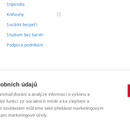
Stipendia
(externí
Knihovny
odkaz)
Sociální bezpečí
Studium bez bariér
Podpora podnikání
sobních údajů
romažďování a analýze informací o výkonu a
VYSOKÉ UČENÍ TECHNICKÉ V BRNĚ
ní funkcí ze sociálních médií a ke zlepšení a
Antonínská 548/1
www.vut.cz
 Se souhlasem můžeme také předávat marketingovým
602 00 Brno
vut@vutbr.cz
 pro marketingové účely.