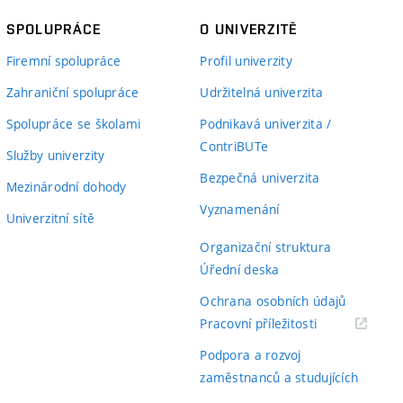
SPOLUPRÁCE
O UNIVERZITĚ
Firemní spolupráce
Profil univerzity
Zahraniční spolupráce
Udržitelná univerzita
Spolupráce se školami
Podnikavá univerzita /
ContriBUTe
Služby univerzity
Bezpečná univerzita
Mezinárodní dohody
Vyznamenání
Univerzitní sítě
Organizační struktura
Úřední deska
Ochrana osobních údajů
(externí
Pracovní příležitosti
odkaz)
Podpora a rozvoj
zaměstnanců a studujících