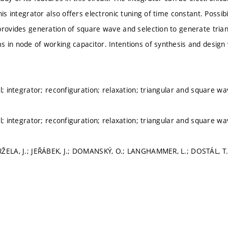
his integrator also offers electronic tuning of time constant. Possibi
provides generation of square wave and selection to generate triang
 in node of working capacitor. Intentions of synthesis and desig
ol; integrator; reconfiguration; relaxation; triangular and square w
ol; integrator; reconfiguration; relaxation; triangular and square w
RŽELA, J.; JEŘÁBEK, J.; DOMANSKÝ, O.; LANGHAMMER, L.; DOSTÁL, T