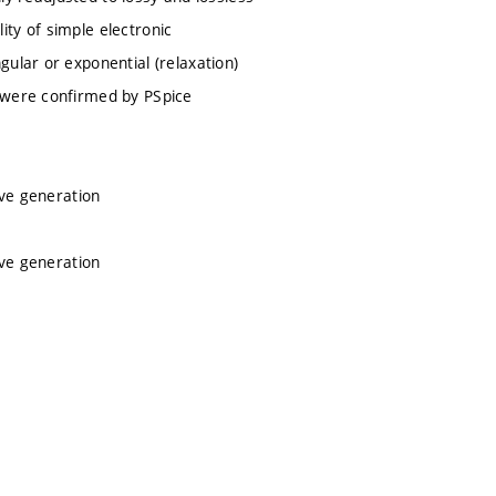
lity of simple electronic
ular or exponential (relaxation)
n were confirmed by PSpice
ave generation
ave generation
.