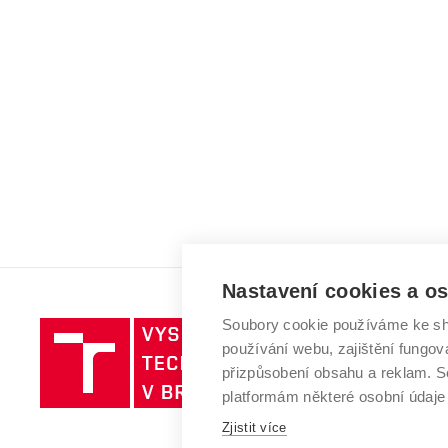
Nastavení cookies a o
Soubory cookie používáme ke sh
Vysoké
používání webu, zajištění fungová
učení
přizpůsobení obsahu a reklam.
technické
platformám některé osobní údaje
v
Brně
Zjistit více