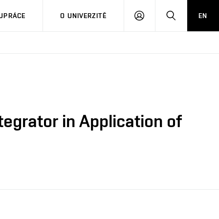
PŘIHLÁSIT
HLEDAT
UPRÁCE
O UNIVERZITĚ
EN
SE
egrator in Application of