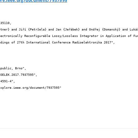
ore.ieee.org/document/7937595
35110,
