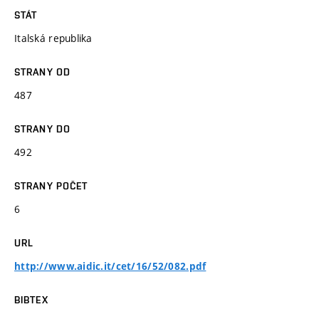
STÁT
Italská republika
STRANY OD
487
STRANY DO
492
STRANY POČET
6
URL
http://www.aidic.it/cet/16/52/082.pdf
BIBTEX