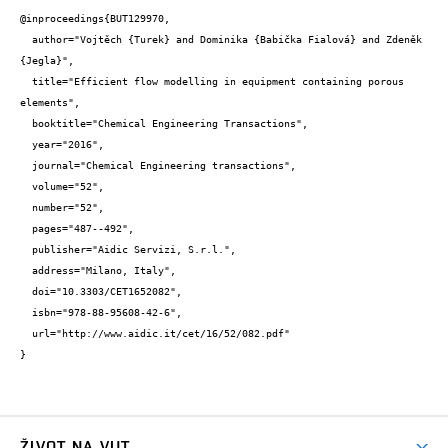
@inproceedings{BUT129970,

  author="Vojtěch {Turek} and Dominika {Babička Fialová} and Zdeněk 
{Jegla}",

  title="Efficient flow modelling in equipment containing porous 
elements",

  booktitle="Chemical Engineering Transactions",

  year="2016",

  journal="Chemical Engineering transactions",

  volume="52",

  number="52",

  pages="487--492",

  publisher="Aidic Servizi, S.r.l.",

  address="Milano, Italy",

  doi="10.3303/CET1652082",

  isbn="978-88-95608-42-6",

  url="http://www.aidic.it/cet/16/52/082.pdf"

}
ŽIVOT NA VUT