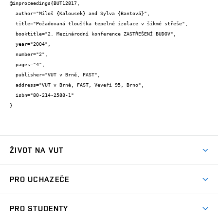
@inproceedings{BUT12817,

  author="Miloš {Kalousek} and Sylva {Bantová}",

  title="Požadovaná tloušťka tepelné izolace v šikmé střeše",

  booktitle="2. Mezinárodní konference ZASTŘEŠENÍ BUDOV",

  year="2004",

  number="2",

  pages="4",

  publisher="VUT v Brně, FAST",

  address="VUT v Brně, FAST, Veveří 95, Brno",

  isbn="80-214-2588-1"

}
ŽIVOT NA VUT
Atmosféra VUT
PRO UCHAZEČE
Prostory školy
Proč na VUT
Koleje
PRO STUDENTY
Studijní programy