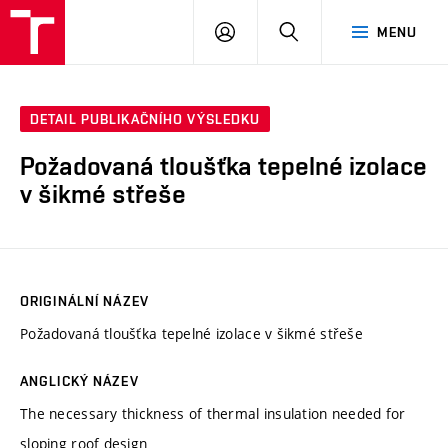
VUT
PŘIHLÁSIT
HLEDAT
MENU
SE
DETAIL PUBLIKAČNÍHO VÝSLEDKU
Požadovaná tloušťka tepelné izolace
v šikmé střeše
ORIGINÁLNÍ NÁZEV
Požadovaná tloušťka tepelné izolace v šikmé střeše
ANGLICKÝ NÁZEV
The necessary thickness of thermal insulation needed for
sloping roof design