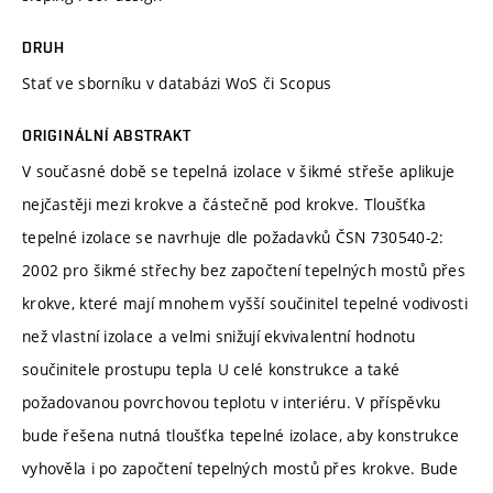
DRUH
Stať ve sborníku v databázi WoS či Scopus
ORIGINÁLNÍ ABSTRAKT
V současné době se tepelná izolace v šikmé střeše aplikuje
nejčastěji mezi krokve a částečně pod krokve. Tloušťka
tepelné izolace se navrhuje dle požadavků ČSN 730540-2:
2002 pro šikmé střechy bez započtení tepelných mostů přes
krokve, které mají mnohem vyšší součinitel tepelné vodivosti
než vlastní izolace a velmi snižují ekvivalentní hodnotu
součinitele prostupu tepla U celé konstrukce a také
požadovanou povrchovou teplotu v interiéru. V příspěvku
bude řešena nutná tloušťka tepelné izolace, aby konstrukce
vyhověla i po započtení tepelných mostů přes krokve. Bude