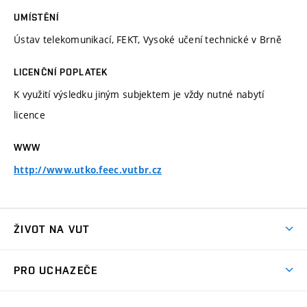
UMÍSTĚNÍ
Ústav telekomunikací, FEKT, Vysoké učení technické v Brně
LICENČNÍ POPLATEK
K využití výsledku jiným subjektem je vždy nutné nabytí
licence
WWW
http://www.utko.feec.vutbr.cz
ŽIVOT NA VUT
Atmosféra VUT
PRO UCHAZEČE
Prostory školy
Proč na VUT
Koleje