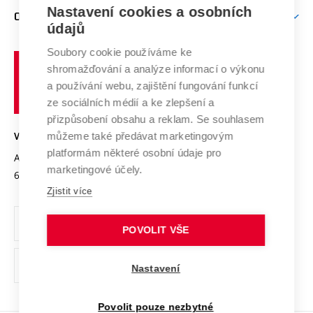
Zpracování osobních údajů uchazečů o studium
Firemní spolupráce
Mezinárodní vědecká rada
Nastavení cookies a osobních
O UNIVERZITĚ
Doktorské studium
Podpora podnikání
E-přihláška
údajů
Zahraniční spolupráce
Systém zajišťování kvality výzkumu
Profil univerzity
Spolupráce se školami
Soubory cookie používáme ke
Vysoké
Výzkumné infrastruktury
shromažďování a analýze informací o výkonu
Udržitelná univerzita
učení
Služby univerzity
Transfer znalostí
a používání webu, zajištění fungování funkcí
technické
Podnikavá univerzita / ContriBUTe
Mezinárodní dohody
ze sociálních médií a ke zlepšení a
Open Science
v
Bezpečná univerzita
přizpůsobení obsahu a reklam. Se souhlasem
Univerzitní sítě
Brně
Projekty
můžeme také předávat marketingovým
VYSOKÉ UČENÍ TECHNICKÉ V BRNĚ
Vyznamenání
platformám některé osobní údaje pro
Projekty ze strukturálních fondů
Antonínská 548/1
www.vut.cz
marketingové účely.
Organizační struktura
602 00 Brno
vut@vutbr.cz
Specifický výzkum
Zjistit více
Úřední deska
Ochrana osobních údajů
POVOLIT VŠE
(externí
Pracovní příležitosti
Nastavení
odkaz)
Podpora a rozvoj zaměstnanců a studujících
Povolit pouze nezbytné
Rovné příležitosti