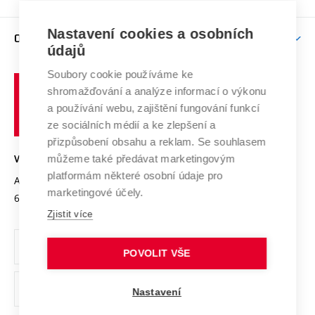
Brno
Podpora excelence
Závěrečné práce
Studium bez bariér
Zpracování osobních údajů uchazečů o studium
Firemní spolupráce
Nastavení cookies a osobních
Mezinárodní vědecká rada
O UNIVERZITĚ
Doktorské studium
Podpora podnikání
E-přihláška
údajů
Zahraniční spolupráce
Systém zajišťování kvality výzkumu
Profil univerzity
Soubory cookie používáme ke
Spolupráce se školami
Vysoké
Výzkumné infrastruktury
shromažďování a analýze informací o výkonu
Udržitelná univerzita
učení
Služby univerzity
Transfer znalostí
a používání webu, zajištění fungování funkcí
technické
Podnikavá univerzita / ContriBUTe
Mezinárodní dohody
ze sociálních médií a ke zlepšení a
Open Science
v
Bezpečná univerzita
přizpůsobení obsahu a reklam. Se souhlasem
Univerzitní sítě
Brně
Projekty
můžeme také předávat marketingovým
VYSOKÉ UČENÍ TECHNICKÉ V BRNĚ
Vyznamenání
platformám některé osobní údaje pro
Projekty ze strukturálních fondů
Antonínská 548/1
www.vut.cz
marketingové účely.
Organizační struktura
602 00 Brno
vut@vutbr.cz
Specifický výzkum
Zjistit více
Úřední deska
Ochrana osobních údajů
POVOLIT VŠE
(externí
Pracovní příležitosti
Nastavení
odkaz)
Podpora a rozvoj zaměstnanců a studujících