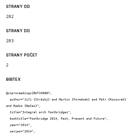
STRANY OD
282
STRANY DO
283
STRANY POČET
2
BIBTEX
@inproceedings{BUT109887,

  author="Jiří {Stráský} and Martin {Formánek} and Petr {Kocourek} 
and Radim {Nečas}",

  title="Integral arch footbridges",

  booktitle="Footbridge 2014, Past, Present and Future",

  year="2014",

  series="2014",
