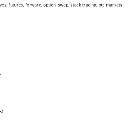
ives, futures, forward, option, swap, stock trading, otc markets
T
-3