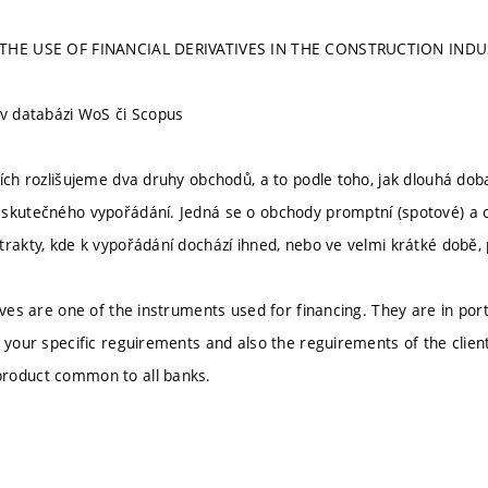
 THE USE OF FINANCIAL DERIVATIVES IN THE CONSTRUCTION IND
 v databázi WoS či Scopus
zích rozlišujeme dva druhy obchodů, a to podle toho, jak dlouhá do
 skutečného vypořádání. Jedná se o obchody promptní (spotové) a
trakty, kde k vypořádání dochází ihned, nebo ve velmi krátké době,
tives are one of the instruments used for financing. They are in po
o your specific reguirements and also the reguirements of the client
roduct common to all banks.