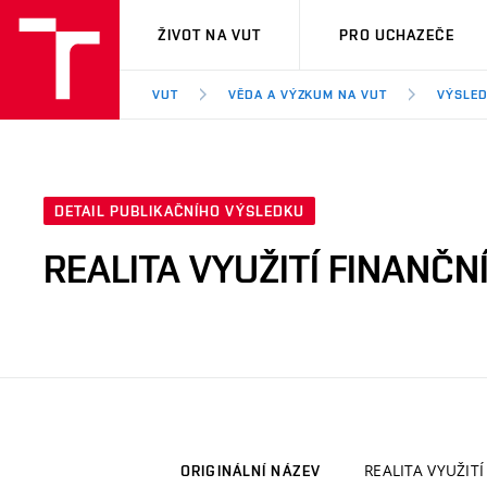
VUT
ŽIVOT NA VUT
PRO UCHAZEČE
VUT
VĚDA A VÝZKUM NA VUT
VÝSLED
DETAIL PUBLIKAČNÍHO VÝSLEDKU
REALITA VYUŽITÍ FINANČN
REALITA VYUŽIT
ORIGINÁLNÍ NÁZEV