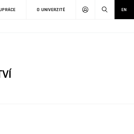
PŘIHLÁSIT
HLEDAT
UPRÁCE
O UNIVERZITĚ
EN
SE
TVÍ