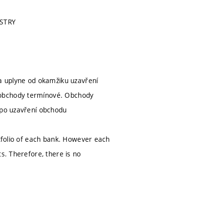
USTRY
ba uplyne od okamžiku uzavření
 obchody termínové. Obchody
 po uzavření obchodu
rtfolio of each bank. However each
s. Therefore, there is no