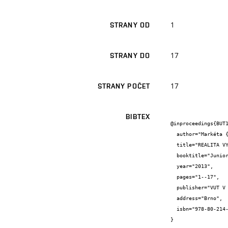
1
STRANY OD
17
STRANY DO
17
STRANY POČET
BIBTEX
@inproceedings{BUT1
  author="Markéta {Daňková}",

  title="REALITA VYUŽITÍ FINANČNÍCH DERIVÁTŮ VE STAVEBNICTVÍ",

  booktitle="Juniorstav 2013",

  year="2013",

  pages="1--17",

  publisher="VUT V Brně, FAST",

  address="Brno",

  isbn="978-80-214-4851-3"

}