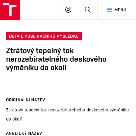
VUT
PŘIHLÁSIT
HLEDAT
MENU
SE
DETAIL PUBLIKAČNÍHO VÝSLEDKU
Ztrátový tepelný tok
nerozebíratelného deskového
výměníku do okolí
ORIGINÁLNÍ NÁZEV
Ztrátový tepelný tok nerozebíratelného deskového výměníku
do okolí
ANGLICKÝ NÁZEV