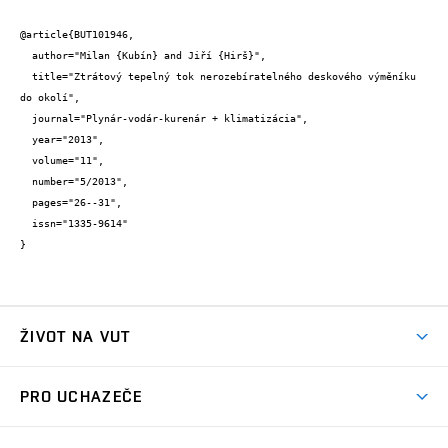
@article{BUT101946,

  author="Milan {Kubín} and Jiří {Hirš}",

  title="Ztrátový tepelný tok nerozebíratelného deskového výměníku 
do okolí",

  journal="Plynár-vodár-kurenár + klimatizácia",

  year="2013",

  volume="11",

  number="5/2013",

  pages="26--31",

  issn="1335-9614"

}
ŽIVOT NA VUT
Atmosféra VUT
PRO UCHAZEČE
Prostory školy
Proč na VUT