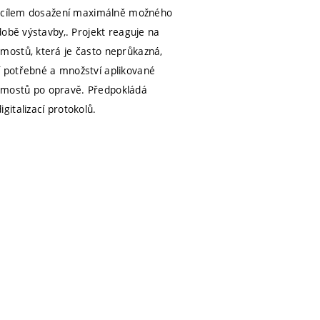
 s cílem dosažení maximálně možného
době výstavby,. Projekt reaguje na
mostů, která je často neprůkazná,
 potřebné a množství aplikované
ch mostů po opravě. Předpokládá
italizací protokolů.