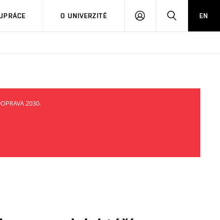
PŘIHLÁSIT
HLEDAT
UPRÁCE
O UNIVERZITĚ
EN
SE
 DOPRAVA 2030.