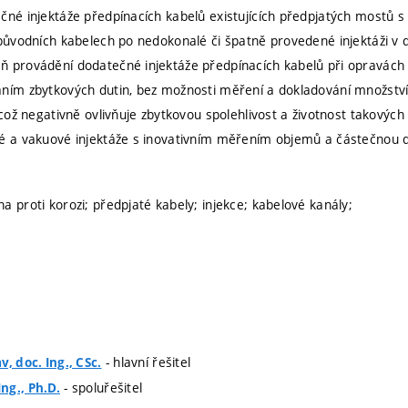
čné injektáže předpínacích kabelů existujících předpjatých mostů
 původních kabelech po nedokonalé či špatně provedené injektáži v 
 provádění dodatečné injektáže předpínacích kabelů při opravách 
ním zbytkových dutin, bez možnosti měření a dokladování množství
, což negativně ovlivňuje zbytkovou spolehlivost a životnost takový
é a vakuové injektáže s inovativním měřením objemů a částečnou dig
a proti korozi; předpjaté kabely; injekce; kabelové kanály;
- hlavní řešitel
, doc. Ing., CSc.
- spoluřešitel
ng., Ph.D.