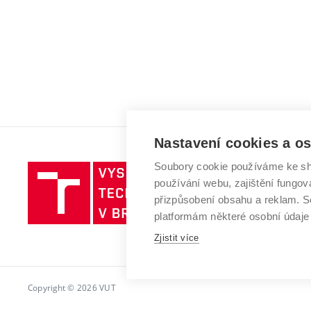
Nastavení cookies a o
Soubory cookie používáme ke sh
Vysoké
používání webu, zajištění fungová
učení
přizpůsobení obsahu a reklam.
technické
platformám některé osobní údaje
v
Zjistit více
Brně
Copyright © 2026 VUT