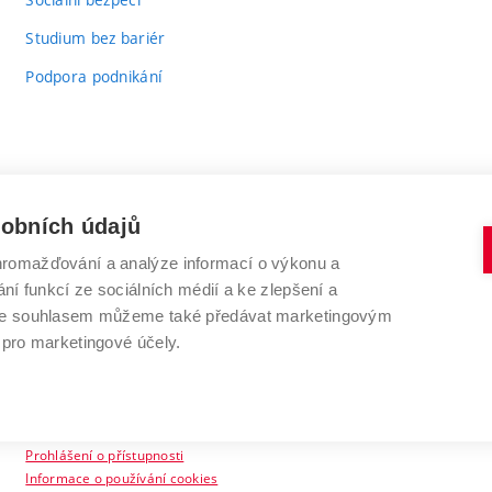
Studium bez bariér
Podpora podnikání
sobních údajů
romažďování a analýze informací o výkonu a
VYSOKÉ UČENÍ TECHNICKÉ V BRNĚ
ní funkcí ze sociálních médií a ke zlepšení a
Antonínská 548/1
www.vut.cz
 Se souhlasem můžeme také předávat marketingovým
602 00 Brno
vut@vutbr.cz
 pro marketingové účely.
Prohlášení o přístupnosti
Informace o používání cookies