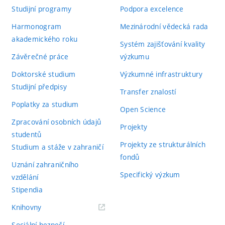
Studijní programy
Podpora excelence
Harmonogram
Mezinárodní vědecká rada
akademického roku
Systém zajišťování kvality
Závěrečné práce
výzkumu
Doktorské studium
Výzkumné infrastruktury
Studijní předpisy
Transfer znalostí
Poplatky za studium
Open Science
Zpracování osobních údajů
Projekty
studentů
Projekty ze strukturálních
Studium a stáže v zahraničí
fondů
Uznání zahraničního
Specifický výzkum
vzdělání
Stipendia
(externí
Knihovny
odkaz)
Sociální bezpečí