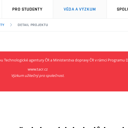
PRO STUDENTY
VĚDA A VÝZKUM
SPOL
KTY
DETAIL PROJEKTU
rou Technologické agentury ČR a Ministerstva dopravy ČR v rámci Programu
www.tacr.cz
Výzkum užitečný pro společnost.