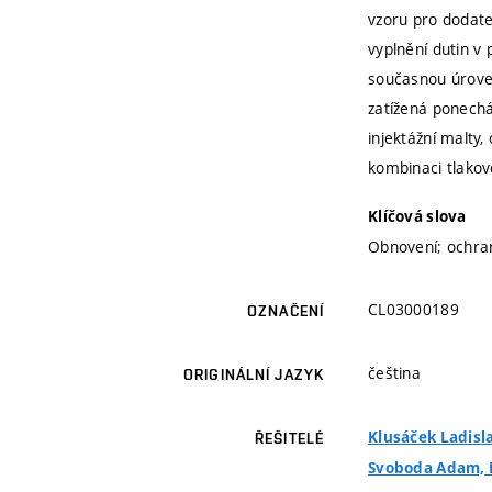
vzoru pro dodate
vyplnění dutin v
současnou úroveň
zatížená ponechá
injektážní malty
kombinaci tlakov
Klíčová slova
Obnovení; ochran
CL03000189
OZNAČENÍ
čeština
ORIGINÁLNÍ JAZYK
Klusáček Ladislav
ŘEŠITELÉ
Svoboda Adam, I