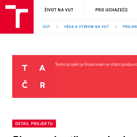
VUT
ŽIVOT NA VUT
PRO UCHAZEČE
VUT
VĚDA A VÝZKUM NA VUT
PROJE
Tento projekt je financován se státní podpo
DETAIL PROJEKTU