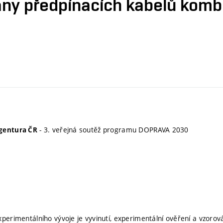
any předpínacích kabelů komb
- 3. veřejná soutěž programu DOPRAVA 2030
gentura ČR
xperimentálního vývoje je vyvinutí, experimentální ověření a vzorov