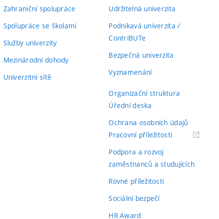
Zahraniční spolupráce
Udržitelná univerzita
Spolupráce se školami
Podnikavá univerzita /
ContriBUTe
Služby univerzity
Bezpečná univerzita
Mezinárodní dohody
Vyznamenání
Univerzitní sítě
Organizační struktura
Úřední deska
Ochrana osobních údajů
(externí
Pracovní příležitosti
odkaz)
Podpora a rozvoj
zaměstnanců a studujících
Rovné příležitosti
Sociální bezpečí
HR Award