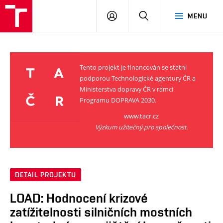
VUT
PŘIHLÁSIT
HLEDAT
MENU
SE
Tento projekt je financován se státní
podporou Technologické agentury ČR a
Ministerstva dopravy ČR v rámci
Programu DOPRAVA 2030.
www.tacr.cz
Výzkum užitečný pro společnost.
DETAIL PROJEKTU
LOAD: Hodnocení krizové
zatížitelnosti silničních mostních