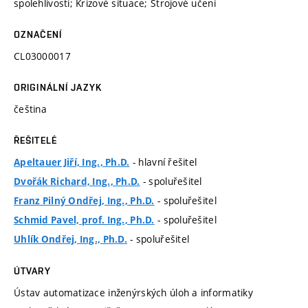
spolehlivosti; Krizové situace; Strojové učení
OZNAČENÍ
CL03000017
ORIGINÁLNÍ JAZYK
čeština
ŘEŠITELÉ
- hlavní řešitel
Apeltauer Jiří, Ing., Ph.D.
- spoluřešitel
Dvořák Richard, Ing., Ph.D.
- spoluřešitel
Franz Pilný Ondřej, Ing., Ph.D.
- spoluřešitel
Schmid Pavel, prof. Ing., Ph.D.
- spoluřešitel
Uhlík Ondřej, Ing., Ph.D.
ÚTVARY
Ústav automatizace inženýrských úloh a informatiky