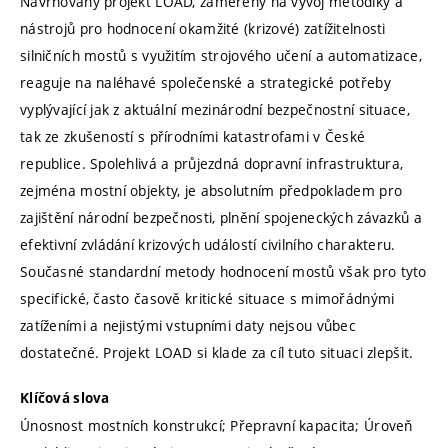
Navrhovaný projekt LOAD, zaměřený na vývoj metodiky a
nástrojů pro hodnocení okamžité (krizové) zatížitelnosti
silničních mostů s využitím strojového učení a automatizace,
reaguje na naléhavé společenské a strategické potřeby
vyplývající jak z aktuální mezinárodní bezpečnostní situace,
tak ze zkušeností s přírodními katastrofami v České
republice. Spolehlivá a průjezdná dopravní infrastruktura,
zejména mostní objekty, je absolutním předpokladem pro
zajištění národní bezpečnosti, plnění spojeneckých závazků a
efektivní zvládání krizových událostí civilního charakteru.
Současné standardní metody hodnocení mostů však pro tyto
specifické, často časově kritické situace s mimořádnými
zatíženími a nejistými vstupními daty nejsou vůbec
dostatečné. Projekt LOAD si klade za cíl tuto situaci zlepšit.
Klíčová slova
Únosnost mostních konstrukcí; Přepravní kapacita; Úroveň