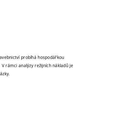
tavebnictví probíhá hospodářkou
 V rámci analýzy režijních nákladů je
ázky.