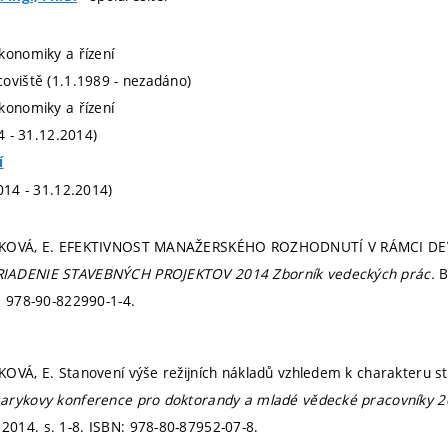
konomiky a řízení
oviště (1.1.1989 - nezadáno)
konomiky a řízení
14 - 31.12.2014)
í
014 - 31.12.2014)
TKOVÁ, E. EFEKTIVNOST MANAŽERSKÉHO ROZHODNUTÍ V RÁMCI DE
IADENIE STAVEBNÝCH PROJEKTOV 2014 Zborník vedeckých prác.
B
: 978-90-822990-1-4.
OVÁ, E. Stanovení výše režijních nákladů vzhledem k charakteru st
arykovy konference pro doktorandy a mladé vědecké pracovníky 
 2014.
s. 1-8.
ISBN: 978-80-87952-07-8.