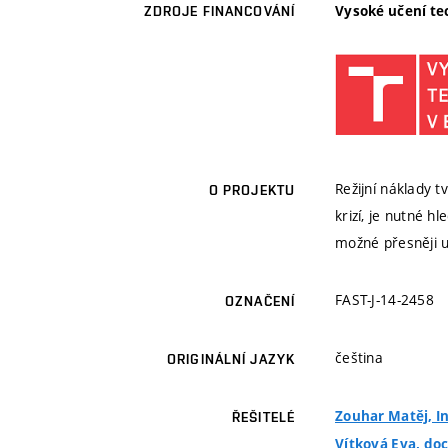
Vysoké učení te
ZDROJE FINANCOVÁNÍ
Režijní náklady 
O PROJEKTU
krizí, je nutné h
možné přesněji ur
FAST-J-14-2458
OZNAČENÍ
čeština
ORIGINÁLNÍ JAZYK
Zouhar Matěj, In
ŘEŠITELÉ
Vítková Eva, doc.