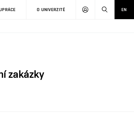
PŘIHLÁSIT
HLEDAT
UPRÁCE
O UNIVERZITĚ
EN
SE
ní zakázky