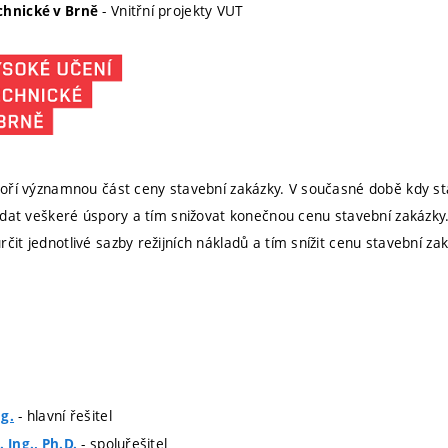
- Vnitřní projekty VUT
chnické v Brně
tvoří významnou část ceny stavební zakázky. V současné době kdy s
ledat veškeré úspory a tím snižovat konečnou cenu stavební zakázky.
čit jednotlivé sazby režijních nákladů a tím snížit cenu stavební zak
- hlavní řešitel
g.
- spoluřešitel
 Ing., Ph.D.