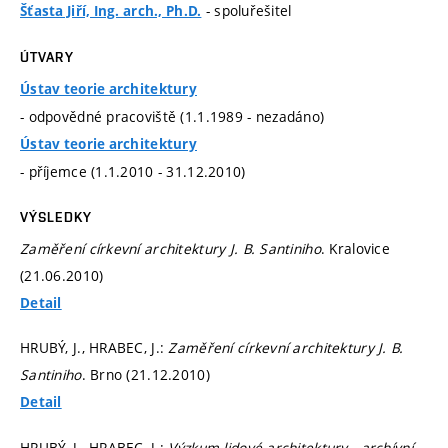
- spoluřešitel
Šťasta Jiří, Ing. arch., Ph.D.
ÚTVARY
Ústav teorie architektury
- odpovědné pracoviště (1.1.1989 - nezadáno)
Ústav teorie architektury
- příjemce (1.1.2010 - 31.12.2010)
VÝSLEDKY
Zaměření církevní architektury J. B. Santiniho
. Kralovice
(21.06.2010)
Detail
HRUBÝ, J., HRABEC, J.:
Zaměření církevní architektury J. B.
Santiniho
. Brno (21.12.2010)
Detail
HRUBÝ, J., HRABEC, J.:
Výzkum lidové architektury - archívní