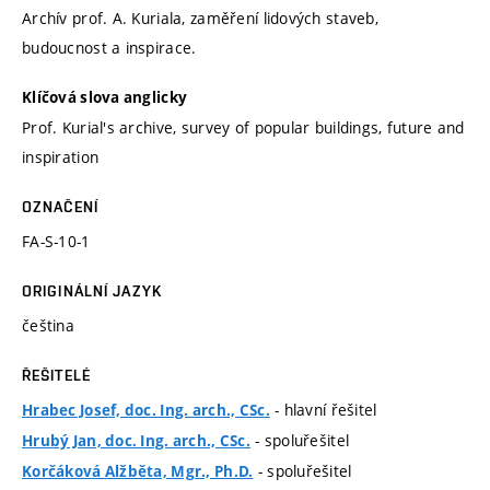
Archív prof. A. Kuriala, zaměření lidových staveb,
budoucnost a inspirace.
Klíčová slova anglicky
Prof. Kurial's archive, survey of popular buildings, future and
inspiration
OZNAČENÍ
FA-S-10-1
ORIGINÁLNÍ JAZYK
čeština
ŘEŠITELÉ
- hlavní řešitel
Hrabec Josef, doc. Ing. arch., CSc.
- spoluřešitel
Hrubý Jan, doc. Ing. arch., CSc.
- spoluřešitel
Korčáková Alžběta, Mgr., Ph.D.