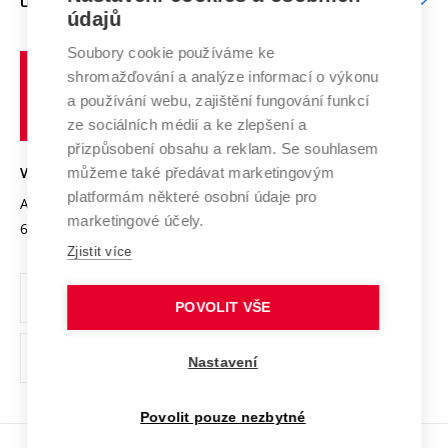
O UNIVERZITĚ
Doktorské studium
Podpora podnikání
E-přihláška
údajů
Zahraniční spolupráce
Systém zajišťování kvality výzkumu
Profil univerzity
Soubory cookie používáme ke
Spolupráce se školami
Vysoké
Výzkumné infrastruktury
shromažďování a analýze informací o výkonu
Udržitelná univerzita
učení
Služby univerzity
Transfer znalostí
a používání webu, zajištění fungování funkcí
technické
Podnikavá univerzita / ContriBUTe
Mezinárodní dohody
ze sociálních médií a ke zlepšení a
Open Science
v
Bezpečná univerzita
přizpůsobení obsahu a reklam. Se souhlasem
Univerzitní sítě
Brně
Projekty
můžeme také předávat marketingovým
VYSOKÉ UČENÍ TECHNICKÉ V BRNĚ
Vyznamenání
platformám některé osobní údaje pro
Projekty ze strukturálních fondů
Antonínská 548/1
www.vut.cz
marketingové účely.
Organizační struktura
602 00 Brno
vut@vutbr.cz
Specifický výzkum
Zjistit více
Úřední deska
Ochrana osobních údajů
POVOLIT VŠE
(externí
Pracovní příležitosti
Nastavení
odkaz)
Podpora a rozvoj zaměstnanců a studujících
Povolit pouze nezbytné
Rovné příležitosti