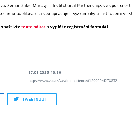
lová, Senior Sales Manager, Institutional Partnerships ve společno
dborného publikování a spolupracuje s výzkumníky a institucemi ve s
ř navštivte
tento odkaz
a vyplňte registrační formulář.
27.01.2025 16:26
https://www.vut.cz/vav/openscience/f129950/d278852
TWEETNOUT