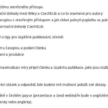
režimu otevřeného přístupu
ační dohody mezi Wiley a CzechELib a co to znamená pro autory
asopisu s otevřeným přístupem a jak získat pokrytí poplatku za publ
formační dohody CzechELib
í o tipy pro úspěšné publikování, včetně:
ěru časopisu a podání článku
zení a produkce
maximalizaci míry přijetí článku a úspěchu publikace, jako jsou služ
cí otázek a odpovědí, kde budete mít možnost položit své dotazy.
dně v českém jazyce (prezentace a úvod webináře bude v anglickém
esky nebo anglicky).