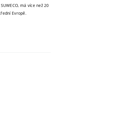
sti SUWECO, má více než 20
třední Evropě.