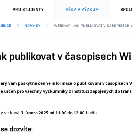
PRO STUDENTY
VĚDA A VÝZKUM
SPOL
IENCE
NOVINKY
WEBINÁŘ: JAK PUBLIKOVAT V ČASOPISECH 
k publikovat v časopisech Wil
erý vám poskytne cenné informace o publikování v časopisech W
 je určen pro všechny výzkumníky z institucí zapojených do tra
erý se koná
hodin.
3. února 2025 od 11:00 do 12:00
se dozvíte: