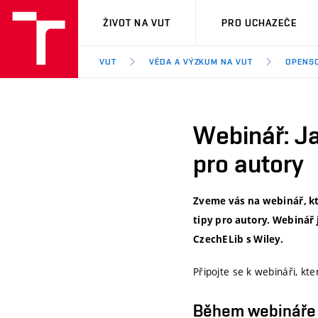
VUT
ŽIVOT NA VUT
PRO UCHAZEČE
VUT
VĚDA A VÝZKUM NA VUT
OPENSC
Webinář: Ja
pro autory
Zveme vás na webinář, kt
tipy pro autory. Webinář
CzechELib s Wiley.
Připojte se k webináři, kt
Během webináře 