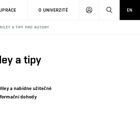
PŘIHLÁSIT
HLEDAT
UPRÁCE
O UNIVERZITĚ
EN
SE
WILEY A TIPY PRO AUTORY
ey a tipy
iley a nabídne užitečné
nsformační dohody