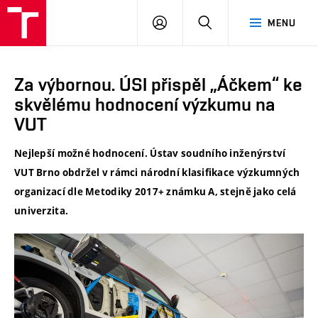
ÚSI
PŘIHLÁSIT
HLEDAT
MENU
VUT
SE
Za výbornou. ÚSI přispěl „Áčkem“ ke
skvělému hodnocení výzkumu na
VUT
Nejlepší možné hodnocení. Ústav soudního inženýrství
VUT Brno obdržel v rámci národní klasifikace výzkumných
organizací dle Metodiky 2017+ známku A, stejně jako celá
univerzita.