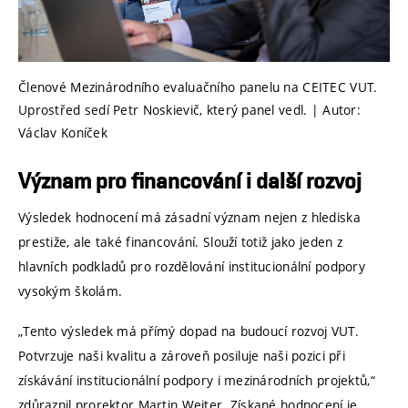
Členové Mezinárodního evaluačního panelu na CEITEC VUT.
Uprostřed sedí Petr Noskievič, který panel vedl. | Autor:
Václav Koníček
Význam pro financování i další rozvoj
Výsledek hodnocení má zásadní význam nejen z hlediska
prestiže, ale také financování. Slouží totiž jako jeden z
hlavních podkladů pro rozdělování institucionální podpory
vysokým školám.
„Tento výsledek má přímý dopad na budoucí rozvoj VUT.
Potvrzuje naši kvalitu a zároveň posiluje naši pozici při
získávání institucionální podpory i mezinárodních projektů,“
zdůraznil prorektor Martin Weiter. Získané hodnocení je