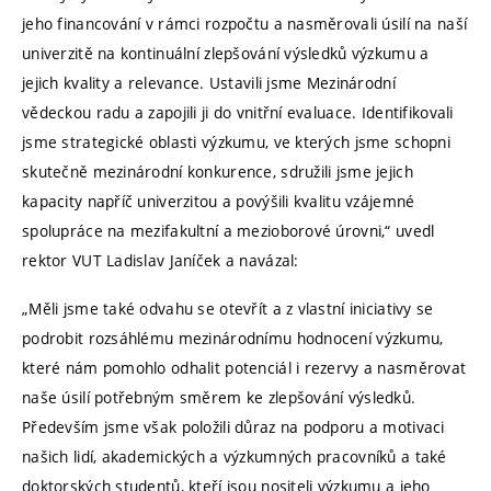
jeho financování v rámci rozpočtu a nasměrovali úsilí na naší
univerzitě na kontinuální zlepšování výsledků výzkumu a
jejich kvality a relevance. Ustavili jsme Mezinárodní
vědeckou radu a zapojili ji do vnitřní evaluace. Identifikovali
jsme strategické oblasti výzkumu, ve kterých jsme schopni
skutečně mezinárodní konkurence, sdružili jsme jejich
kapacity napříč univerzitou a povýšili kvalitu vzájemné
spolupráce na mezifakultní a mezioborové úrovni,“ uvedl
rektor VUT Ladislav Janíček a navázal:
„Měli jsme také odvahu se otevřít a z vlastní iniciativy se
podrobit rozsáhlému mezinárodnímu hodnocení výzkumu,
které nám pomohlo odhalit potenciál i rezervy a nasměrovat
naše úsilí potřebným směrem ke zlepšování výsledků.
Především jsme však položili důraz na podporu a motivaci
našich lidí, akademických a výzkumných pracovníků a také
doktorských studentů, kteří jsou nositeli výzkumu a jeho