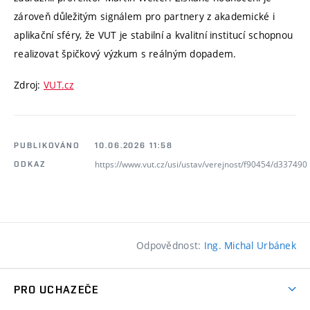
zároveň důležitým signálem pro partnery z akademické i
aplikační sféry, že VUT je stabilní a kvalitní institucí schopnou
realizovat špičkový výzkum s reálným dopadem.
Zdroj:
VUT.cz
PUBLIKOVÁNO
10.06.2026 11:58
https://www.vut.cz/usi/ustav/verejnost/f90454/d337490
ODKAZ
Odpovědnost:
Ing. Michal Urbánek
PRO UCHAZEČE