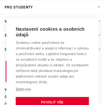
Pojďte na ÚSI
PRO STUDENTY
Nabídka programů
Předměty
Přijímačky
VĚDA A VÝZKUM
Studijní programy
Den otevřených dveří
Nastavení cookies a osobních
Věda a výzkum na ÚSI
Studijní předpisy
údajů
SPOLUPRÁCE S ÚSI
Další vzdělávání
Časopis soudní inženýrství
Časový plán studia
Soubory cookie používáme ke
Kontakty
Spolupráce
Úspěchy
shromažďování a analýze informací o výkonu
O ÚSTAVU
Studium
Zpracování osobních údajů uchazečů o studium
Služby ústavu
a používání webu, zajištění fungování funkcí
Projekty
Stipendia
Profil ústavu
ze sociálních médií a ke zlepšení a
E-přihláška
Vysoké
Publikace a výsledky VaV
přizpůsobení obsahu a reklam. Se souhlasem
Doktorský příjem
Organizační struktura
učení
můžeme také předávat marketingovým
Konference
Celouniverzitní doktorská škola
technické
Lidé
platformám některé osobní údaje pro
Ocenění
v
marketingové účely.
Studium a stáže v zahraničí
Vnitřní předpisy ústavu
Brně
Zjistit více
VYSOKÉ UČENÍ TECHNICKÉ V BRNĚ
Studentské spolky
Úřední deska VUT
ÚSTAV SOUDNÍHO INŽENÝRSTVÍ
Pracovní nabídky
Pro veřejnost
POVOLIT VŠE
Purkyňova 464/118
www.vut.cz/usi