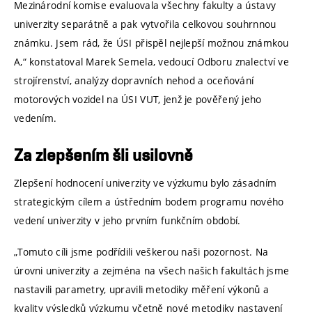
Mezinárodní komise evaluovala všechny fakulty a ústavy
univerzity separátně a pak vytvořila celkovou souhrnnou
známku. Jsem rád, že ÚSI přispěl nejlepší možnou známkou
A,“ konstatoval Marek Semela, vedoucí Odboru znalectví ve
strojírenství, analýzy dopravních nehod a oceňování
motorových vozidel na ÚSI VUT, jenž je pověřený jeho
vedením.
Za zlepšením šli usilovně
Zlepšení hodnocení univerzity ve výzkumu bylo zásadním
strategickým cílem a ústředním bodem programu nového
vedení univerzity v jeho prvním funkčním období.
„Tomuto cíli jsme podřídili veškerou naši pozornost. Na
úrovni univerzity a zejména na všech našich fakultách jsme
nastavili parametry, upravili metodiky měření výkonů a
kvality výsledků výzkumu včetně nové metodiky nastavení