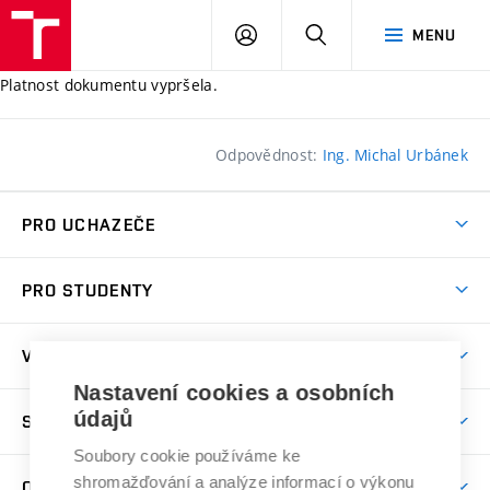
ÚSI
PŘIHLÁSIT
HLEDAT
MENU
VUT
SE
Platnost dokumentu vypršela.
Odpovědnost:
Ing. Michal Urbánek
PRO UCHAZEČE
Pojďte na ÚSI
PRO STUDENTY
Nabídka programů
Předměty
Přijímačky
VĚDA A VÝZKUM
Studijní programy
Den otevřených dveří
Nastavení cookies a osobních
Věda a výzkum na ÚSI
Studijní předpisy
údajů
SPOLUPRÁCE S ÚSI
Další vzdělávání
Časopis soudní inženýrství
Časový plán studia
Soubory cookie používáme ke
Kontakty
Spolupráce
Úspěchy
shromažďování a analýze informací o výkonu
O ÚSTAVU
Studium