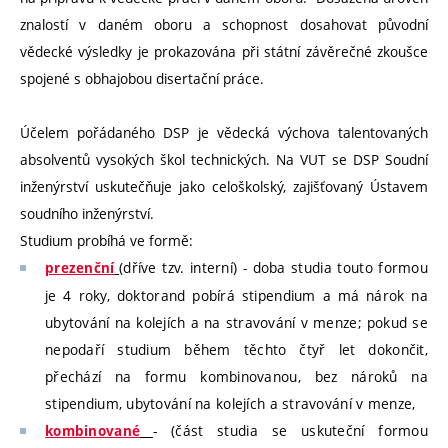
znalostí v daném oboru a s
chopnost dosahovat původní
vědecké výsledky je prokazována při státní závěrečné zkoušce
spojené s obhajobou disertační práce.
Účelem pořádaného DSP je vědecká výchova talentovaných
absolventů vysokých škol technických. Na VUT se DSP Soudní
inženýrství uskutečňuje jako celoškolský, zajišťovaný Ústavem
soudního inženýrství.
Studium probíhá ve formě:
(dříve tzv. interní) - doba studia touto formou
prezenční
je 4 roky, doktorand pobírá stipendium a má nárok na
ubytování na kolejích a na stravování v menze; pokud se
nepodaří studium během těchto čtyř let dokončit,
přechází na formu kombinovanou, bez nároků na
stipendium, ubytování na kolejích a stravování v menze,
- (část studia se uskuteční formou
kombinované