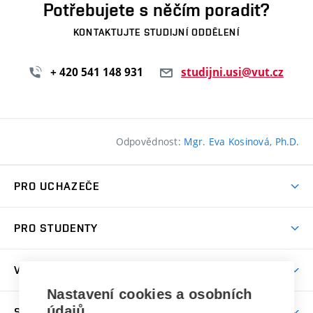
Potřebujete s něčím poradit?
KONTAKTUJTE STUDIJNÍ ODDĚLENÍ
+ 420 541 148 931
studijni.usi@vut.cz
Odpovědnost:
Mgr. Eva Kosinová, Ph.D.
PRO UCHAZEČE
Pojďte na ÚSI
PRO STUDENTY
Nabídka programů
Předměty
Přijímačky
VĚDA A VÝZKUM
Studijní programy
Den otevřených dveří
Nastavení cookies a osobních
Věda a výzkum na ÚSI
Studijní předpisy
údajů
SPOLUPRÁCE S ÚSI