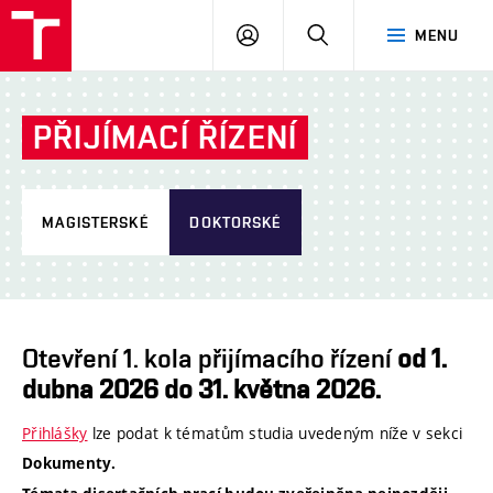
ÚSI
PŘIHLÁSIT
HLEDAT
MENU
VUT
SE
PŘIJÍMACÍ ŘÍZENÍ
MAGISTERSKÉ
DOKTORSKÉ
Otevření 1. kola přijímacího řízení
od 1.
dubna 2026 do 31. května 2026.
Přihlášky
lze podat k tématům studia uvedeným níže v sekci
Dokumenty.