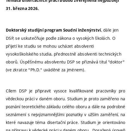
Témata disertačních prací budou zveřejněna nejpozději
31. března 2026.
, dále jen
Doktorský studijní program Soudní inženýrství
DSP, se uskutečňuje podle zákona o vysokých školách. O
přijetí ke studiu se mohou ucházet absolventi
vysokoškolského studia, přednostně absolventi technických
oborů. Úspěšnému absolventu DSP se přiznává titul "doktor"
(ve zkratce "Ph.D." uváděné za jménem).
Cílem DSP je připravit vysoce kvalifikované pracovníky pro
vědeckou práci v daném oboru. Studium je proto zaměřeno na
poznání teoretického základu celého oboru a dále na podrobné
seznámení s nejvýznamnějšími poznatky v užším zaměření, na
které navazuje téma disertační práce. Studium je orientováno
na přípravu k vědecké práci v daném oboru. D
osažená úroveň