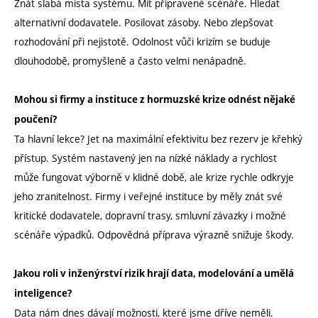
Znát slabá místa systému. Mít připravené scénáře. Hledat
alternativní dodavatele. Posilovat zásoby. Nebo zlepšovat
rozhodování při nejistotě. Odolnost vůči krizím se buduje
dlouhodobě, promyšleně a často velmi nenápadně.
Mohou si firmy a instituce z hormuzské krize odnést nějaké
poučení?
Ta hlavní lekce? Jet na maximální efektivitu bez rezerv je křehký
přístup. Systém nastavený jen na nízké náklady a rychlost
může fungovat výborně v klidné době, ale krize rychle odkryje
jeho zranitelnost. Firmy i veřejné instituce by měly znát své
kritické dodavatele, dopravní trasy, smluvní závazky i možné
scénáře výpadků. Odpovědná příprava výrazně snižuje škody.
Jakou roli v inženýrství rizik hrají data, modelování a umělá
inteligence?
Data nám dnes dávají možnosti, které jsme dříve neměli.