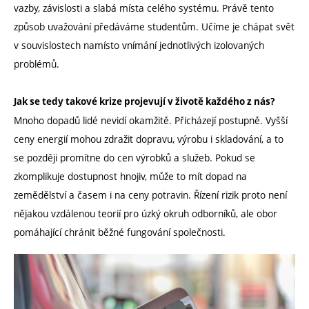
vazby, závislosti a slabá místa celého systému. Právě tento
způsob uvažování předáváme studentům. Učíme je chápat svět
v souvislostech namísto vnímání jednotlivých izolovaných
problémů.
Jak se tedy takové krize projevují v životě každého z nás?
Mnoho dopadů lidé nevidí okamžitě. Přicházejí postupně. Vyšší
ceny energií mohou zdražit dopravu, výrobu i skladování, a to
se později promítne do cen výrobků a služeb. Pokud se
zkomplikuje dostupnost hnojiv, může to mít dopad na
zemědělství a časem i na ceny potravin. Řízení rizik proto není
nějakou vzdálenou teorií pro úzký okruh odborníků, ale obor
pomáhající chránit běžné fungování společnosti.