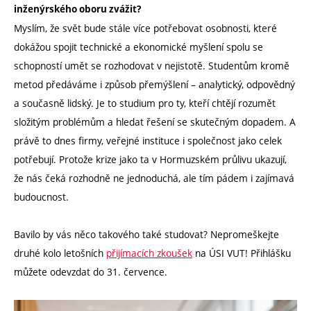
inženýrského oboru zvážit?
Myslím, že svět bude stále více potřebovat osobnosti, které
dokážou spojit technické a ekonomické myšlení spolu se
schopností umět se rozhodovat v nejistotě. Studentům kromě
metod předáváme i způsob přemýšlení – analytický, odpovědný
a současně lidský. Je to studium pro ty, kteří chtějí rozumět
složitým problémům a hledat řešení se skutečným dopadem. A
právě to dnes firmy, veřejné instituce i společnost jako celek
potřebují. Protože krize jako ta v Hormuzském průlivu ukazují,
že nás čeká rozhodně ne jednoduchá, ale tím pádem i zajímavá
budoucnost.
Bavilo by vás něco takového také studovat? Nepromeškejte
druhé kolo letošních
přijímacích zkoušek
na ÚSI VUT! Přihlášku
můžete odevzdat do 31. července.