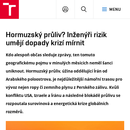
ÚSI
PŘIHLÁSIT
HLEDAT
MENU
VUT
SE
Hormuzský průliv? Inženýři rizik
umějí dopady krizí mírnit
Kdo alespoň občas sleduje zprávy, ten tomuto
geografickému pojmu v minulých měsících neměl šanci
uniknout. Hormuzský průliv, úžina oddělující Írán od
Arabského poloostrova, je nejdůležitější námořní trasou pro
vývoz nejen ropy či zemního plynu z Perského zálivu. Kvůli
konfliktu USA, Izraele a Íránu a následné blokádě průlivu se
rozpoutala surovinová a energetická krize globálních
rozměrů.