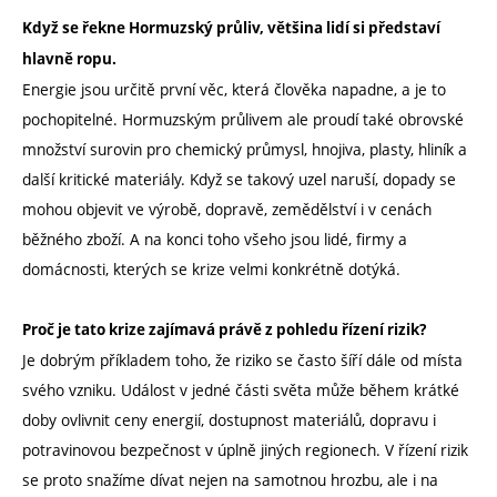
Když se řekne Hormuzský průliv, většina lidí si představí
hlavně ropu.
Energie jsou určitě první věc, která člověka napadne, a je to
pochopitelné. Hormuzským průlivem ale proudí také obrovské
množství surovin pro chemický průmysl, hnojiva, plasty, hliník a
další kritické materiály. Když se takový uzel naruší, dopady se
mohou objevit ve výrobě, dopravě, zemědělství i v cenách
běžného zboží. A na konci toho všeho jsou lidé, firmy a
domácnosti, kterých se krize velmi konkrétně dotýká.
Proč je tato krize zajímavá právě z pohledu řízení rizik?
Je dobrým příkladem toho, že riziko se často šíří dále od místa
svého vzniku. Událost v jedné části světa může během krátké
doby ovlivnit ceny energií, dostupnost materiálů, dopravu i
potravinovou bezpečnost v úplně jiných regionech. V řízení rizik
se proto snažíme dívat nejen na samotnou hrozbu, ale i na