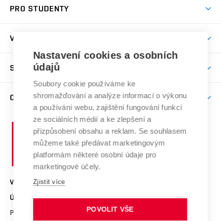
PRO STUDENTY
Nabídka programů
Předměty
Přijímačky
VĚDA A VÝZKUM
Studijní programy
Den otevřených dveří
Nastavení cookies a osobních
Věda a výzkum na ÚSI
Studijní předpisy
údajů
SPOLUPRÁCE S ÚSI
Další vzdělávání
Časopis soudní inženýrství
Časový plán studia
Soubory cookie používáme ke
Kontakty
Spolupráce
Úspěchy
shromažďování a analýze informací o výkonu
O ÚSTAVU
Studium
Zpracování osobních údajů uchazečů o studium
Služby ústavu
a používání webu, zajištění fungování funkcí
Projekty
Stipendia
Profil ústavu
ze sociálních médií a ke zlepšení a
E-přihláška
Vysoké
Publikace a výsledky VaV
přizpůsobení obsahu a reklam. Se souhlasem
Doktorský příjem
Organizační struktura
učení
můžeme také předávat marketingovým
Konference
Celouniverzitní doktorská škola
technické
Lidé
platformám některé osobní údaje pro
Ocenění
v
marketingové účely.
Studium a stáže v zahraničí
Vnitřní předpisy ústavu
Brně
Zjistit více
VYSOKÉ UČENÍ TECHNICKÉ V BRNĚ
Studentské spolky
Úřední deska VUT
ÚSTAV SOUDNÍHO INŽENÝRSTVÍ
Pracovní nabídky
Pro veřejnost
POVOLIT VŠE
Purkyňova 464/118
www.vut.cz/usi
Studijní oddělení