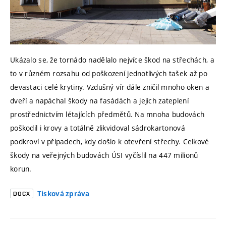
Ukázalo se, že tornádo nadělalo nejvíce škod na střechách, a
to v různém rozsahu od poškození jednotlivých tašek až po
devastaci celé krytiny. Vzdušný vír dále zničil mnoho oken a
dveří a napáchal škody na fasádách a jejich zateplení
prostřednictvím létajících předmětů. Na mnoha budovách
poškodil i krovy a totálně zlikvidoval sádrokartonová
podkroví v případech, kdy došlo k otevření střechy. Celkové
škody na veřejných budovách ÚSI vyčíslil na 447 milionů
korun.
Tisková zpráva
DOCX