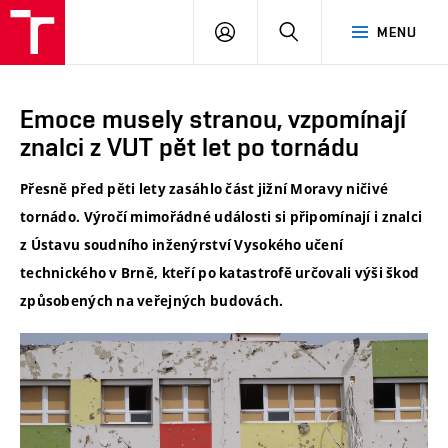
ÚSI
PŘIHLÁSIT
HLEDAT
MENU
VUT
SE
Emoce musely stranou, vzpomínají
znalci z VUT pět let po tornádu
Přesně před pěti lety zasáhlo část jižní Moravy ničivé
tornádo. Výročí mimořádné události si připomínají i znalci
z Ústavu soudního inženýrství Vysokého učení
technického v Brně, kteří po katastrofě určovali výši škod
způsobených na veřejných budovách.