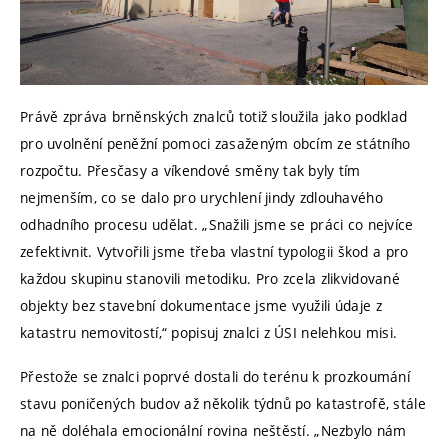
Právě zpráva brněnských znalců totiž sloužila jako podklad
pro uvolnění peněžní pomoci zasaženým obcím ze státního
rozpočtu. Přesčasy a víkendové směny tak byly tím
nejmenším, co se dalo pro urychlení jindy zdlouhavého
odhadního procesu udělat. „Snažili jsme se práci co nejvíce
zefektivnit. Vytvořili jsme třeba vlastní typologii škod a pro
každou skupinu stanovili metodiku. Pro zcela zlikvidované
objekty bez stavební dokumentace jsme využili údaje z
katastru nemovitostí,“ popisuj znalci z ÚSI nelehkou misi.
Přestože se znalci poprvé dostali do terénu k prozkoumání
stavu poničených budov až několik týdnů po katastrofě, stále
na ně doléhala emocionální rovina neštěstí. „Nezbylo nám