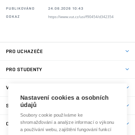
PUBLIKOVÁNO
24.06.2026 10:43
https://www.vut.cz/usi/f90454/d342354
ODKAZ
PRO UCHAZEČE
Pojďte na ÚSI
PRO STUDENTY
Nabídka programů
Předměty
Přijímačky
VĚDA A VÝZKUM
Studijní programy
Den otevřených dveří
Nastavení cookies a osobních
Věda a výzkum na ÚSI
Studijní předpisy
údajů
SPOLUPRÁCE S ÚSI
Další vzdělávání
Časopis soudní inženýrství
Časový plán studia
Soubory cookie používáme ke
Kontakty
Spolupráce
Úspěchy
shromažďování a analýze informací o výkonu
O ÚSTAVU
Studium
Zpracování osobních údajů uchazečů o studium
Služby ústavu
a používání webu, zajištění fungování funkcí
Projekty
Stipendia