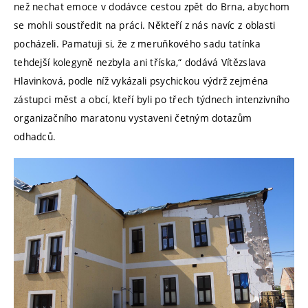
než nechat emoce v dodávce cestou zpět do Brna, abychom
se mohli soustředit na práci. Někteří z nás navíc z oblasti
pocházeli. Pamatuji si, že z meruňkového sadu tatínka
tehdejší kolegyně nezbyla ani tříska,“ dodává Vítězslava
Hlavinková, podle níž vykázali psychickou výdrž zejména
zástupci měst a obcí, kteří byli po třech týdnech intenzivního
organizačního maratonu vystaveni četným dotazům
odhadců.