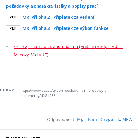
požadavky a charakteristiky a popisy prací
MŘ_Příloha 2 - Příplatek za vedení
PDF
MŘ_Příloha 3 - Příplatek ze výkon funkce
PDF
<< Přejít na nadřazenou normu (Vnitřní předpis VUT -
Mzdový řád VUT)
https://www.vut.cz/uredni-deska/vnitrni-predpisy-a-
ODKAZ
dokumenty/d281283
Odpovědnost:
Mgr. Kamil Gregorek, MBA