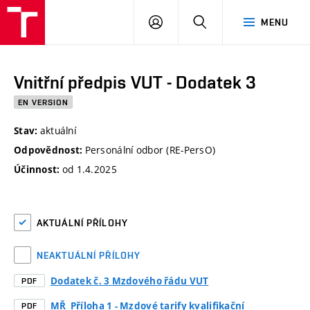
VUT
PŘIHLÁSIT
HLEDAT
MENU
SE
Vnitřní předpis VUT - Dodatek 3
EN VERSION
aktuální
Stav:
Personální odbor (RE-PersO)
Odpovědnost:
od 1.4.2025
Účinnost:
AKTUÁLNÍ PŘÍLOHY
NEAKTUÁLNÍ PŘÍLOHY
Dodatek č. 3 Mzdového řádu VUT
PDF
MŘ_Příloha 1 - Mzdové tarify kvalifikační
PDF