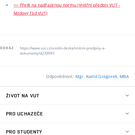
<< Přejít na nadřazenou normu (Vnitřní předpis VUT -
Mzdový řád VUT)
https://www.vut.cz/uredni-deska/vnitrni-predpisy-a-
ODKAZ
dokumenty/d239093
Odpovědnost:
Mgr. Kamil Gregorek, MBA
ŽIVOT NA VUT
Atmosféra VUT
PRO UCHAZEČE
Prostory školy
Proč na VUT
Koleje
PRO STUDENTY