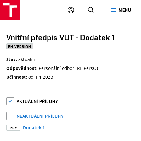
VUT
PŘIHLÁSIT
HLEDAT
MENU
SE
Vnitřní předpis VUT - Dodatek 1
EN VERSION
aktuální
Stav:
Personální odbor (RE-PersO)
Odpovědnost:
od 1.4.2023
Účinnost:
AKTUÁLNÍ PŘÍLOHY
NEAKTUÁLNÍ PŘÍLOHY
Dodatek 1
PDF