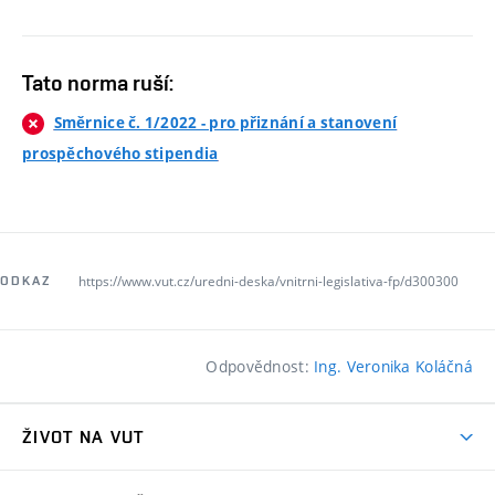
Tato norma ruší:
Směrnice č. 1/2022 - pro přiznání a stanovení
prospěchového stipendia
https://www.vut.cz/uredni-deska/vnitrni-legislativa-fp/d300300
ODKAZ
Odpovědnost:
Ing. Veronika Koláčná
ŽIVOT NA VUT
Atmosféra VUT