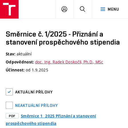
VUT
PŘIHLÁSIT
HLEDAT
MENU
SE
Směrnice č. 1/2025 - Přiznání a
stanovení prospěchového stipendia
aktuální
Stav:
doc. Ing. Radek Doskočil, Ph.D., MSc
Odpovědnost:
od 1.9.2025
Účinnost:
AKTUÁLNÍ PŘÍLOHY
NEAKTUÁLNÍ PŘÍLOHY
Směrnice 1_ 2025 Přiznání a stanovení
PDF
prospěchového stipendia