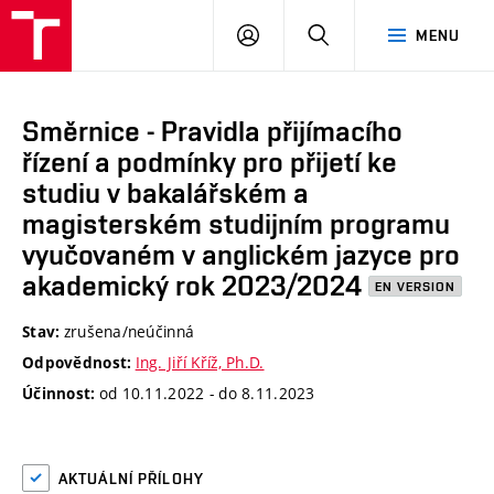
VUT
PŘIHLÁSIT
HLEDAT
MENU
SE
Směrnice - Pravidla přijímacího
řízení a podmínky pro přijetí ke
studiu v bakalářském a
magisterském studijním programu
vyučovaném v anglickém jazyce pro
akademický rok 2023/2024
EN VERSION
zrušena/neúčinná
Stav:
Ing. Jiří Kříž, Ph.D.
Odpovědnost:
od 10.11.2022 - do 8.11.2023
Účinnost:
AKTUÁLNÍ PŘÍLOHY