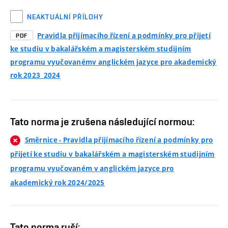
NEAKTUÁLNÍ PŘÍLOHY
Pravidla přijímacího řízení a podmínky pro přijetí
PDF
ke studiu v bakalářském a magisterském studijním
programu vyučovanémv anglickém jazyce pro akademický
rok 2023_2024
Tato norma je zrušena následující normou:
Směrnice - Pravidla přijímacího řízení a podmínky pro
přijetí ke studiu v bakalářském a magisterském studijním
programu vyučovaném v anglickém jazyce pro
akademický rok 2024/2025
Tato norma ruší: