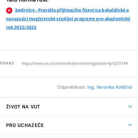
Směrnice - Pravidla přijímacího řízení na bakalářské a
navazující magisterské studijní programy pro akademický
rok 2022/2023
https://www.vut.cz/uredni-deska/vnitrni-legislativa-fp/d233144
ODKAZ
Odpovědnost:
Ing. Veronika Koláčná
ŽIVOT NA VUT
Atmosféra VUT
PRO UCHAZEČE
Prostory školy