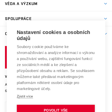
Dny otevřených dveří
VĚDA A VÝZKUM
Sport na VUT
(externí
Studijní programy
Poplatky za studium
Uznání zahraničního vzdělání
Knihovny
Aktivity pro juniory
Studentský život
odkaz)
Věda a výzkum na VUT
Harmonogram akademického roku
Zpracování osobních údajů studentů
Sociální bezpečí
SPOLUPRÁCE
Celoživotní vzdělávání
Brno
Podpora excelence
Závěrečné práce
Studium bez bariér
Zpracování osobních údajů uchazečů o studium
Firemní spolupráce
Mezinárodní vědecká rada
Nastavení cookies a osobních
O UNIVERZITĚ
Doktorské studium
Podpora podnikání
E-přihláška
údajů
Zahraniční spolupráce
Systém zajišťování kvality výzkumu
Profil univerzity
Spolupráce se školami
Soubory cookie používáme ke
Vysoké
Výzkumné infrastruktury
shromažďování a analýze informací o výkonu
Udržitelná univerzita
učení
Služby univerzity
Transfer znalostí
a používání webu, zajištění fungování funkcí
technické
Podnikavá univerzita / ContriBUTe
Mezinárodní dohody
ze sociálních médií a ke zlepšení a
Open Science
v
Bezpečná univerzita
přizpůsobení obsahu a reklam. Se souhlasem
Univerzitní sítě
Brně
Projekty
můžeme také předávat marketingovým
VYSOKÉ UČENÍ TECHNICKÉ V BRNĚ
Vyznamenání
platformám některé osobní údaje pro
Projekty ze strukturálních fondů
Antonínská 548/1
www.vut.cz
marketingové účely.
Organizační struktura
602 00 Brno
vut@vutbr.cz
Specifický výzkum
Zjistit více
Úřední deska
Ochrana osobních údajů
POVOLIT VŠE