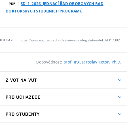
SD_1_2026_JEDNACÍ ŘÁD OBOROVÝCH RAD
PDF
DOKTORSKÝCH STUDIJNÍCH PROGRAMŮ
https://www.vut.cz/uredni-deska/vnitrni-legislativa-fekt/d317392
ODKAZ
Odpovědnost:
prof. Ing. Jaroslav Koton, Ph.D.
ŽIVOT NA VUT
Atmosféra VUT
PRO UCHAZEČE
Prostory školy
Proč na VUT
Koleje
PRO STUDENTY
Studijní programy
Stravování
Předměty
Studijní předpisy
Studium a stáže v zahraničí
Stipendia