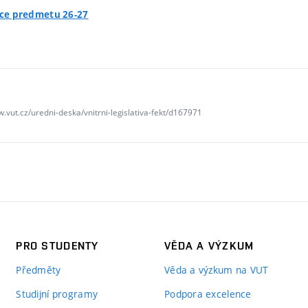
ace predmetu 26-27
w.vut.cz/uredni-deska/vnitrni-legislativa-fekt/d167971
PRO STUDENTY
VĚDA A VÝZKUM
Předměty
Věda a výzkum na VUT
Studijní programy
Podpora excelence