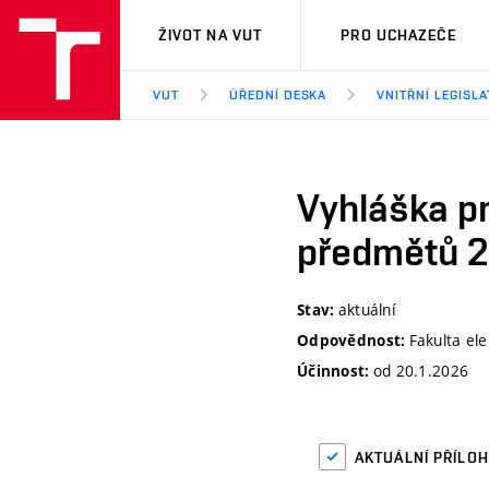
VUT
ŽIVOT NA VUT
PRO UCHAZEČE
VUT
ÚŘEDNÍ DESKA
VNITŘNÍ LEGISLA
Vyhláška pr
předmětů 
aktuální
Stav:
Fakulta el
Odpovědnost:
od 20.1.2026
Účinnost:
AKTUÁLNÍ PŘÍLO