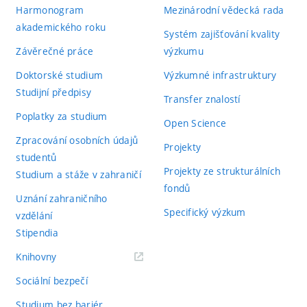
Harmonogram
Mezinárodní vědecká rada
akademického roku
Systém zajišťování kvality
Závěrečné práce
výzkumu
Doktorské studium
Výzkumné infrastruktury
Studijní předpisy
Transfer znalostí
Poplatky za studium
Open Science
Zpracování osobních údajů
Projekty
studentů
Projekty ze strukturálních
Studium a stáže v zahraničí
fondů
Uznání zahraničního
Specifický výzkum
vzdělání
Stipendia
(externí
Knihovny
odkaz)
Sociální bezpečí
Studium bez bariér