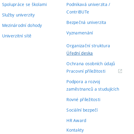
Spolupráce se školami
Podnikavá univerzita /
ContriBUTe
Služby univerzity
Bezpečná univerzita
Mezinárodní dohody
Vyznamenání
Univerzitní sítě
Organizační struktura
Úřední deska
Ochrana osobních údajů
(externí
Pracovní příležitosti
odkaz)
Podpora a rozvoj
zaměstnanců a studujících
Rovné příležitosti
Sociální bezpečí
HR Award
Kontakty