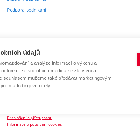
Podpora podnikání
sobních údajů
romažďování a analýze informací o výkonu a
VYSOKÉ UČENÍ TECHNICKÉ V BRNĚ
ní funkcí ze sociálních médií a ke zlepšení a
Antonínská 548/1
www.vut.cz
 Se souhlasem můžeme také předávat marketingovým
602 00 Brno
vut@vutbr.cz
 pro marketingové účely.
Prohlášení o přístupnosti
Informace o používání cookies