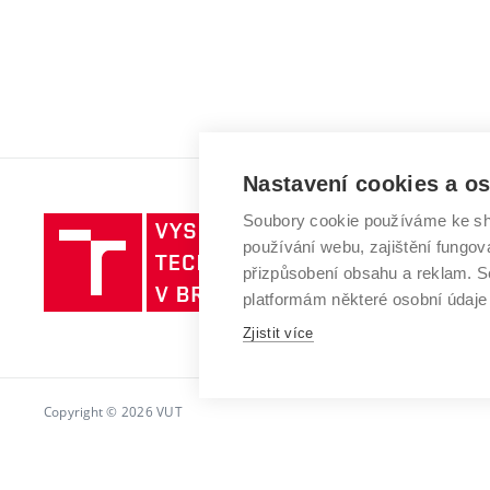
Nastavení cookies a o
Soubory cookie používáme ke sh
Vysoké
používání webu, zajištění fungová
učení
přizpůsobení obsahu a reklam.
technické
platformám některé osobní údaje
v
Zjistit více
Brně
Copyright © 2026 VUT