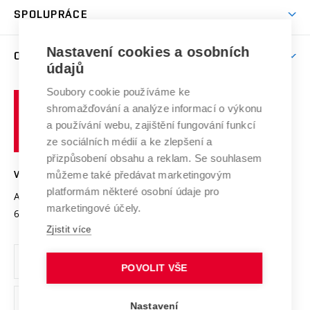
odkaz)
Věda a výzkum na VUT
Harmonogram akademického roku
Zpracování osobních údajů studentů
Sociální bezpečí
SPOLUPRÁCE
Celoživotní vzdělávání
Brno
Podpora excelence
Závěrečné práce
Studium bez bariér
Zpracování osobních údajů uchazečů o studium
Firemní spolupráce
Mezinárodní vědecká rada
Nastavení cookies a osobních
O UNIVERZITĚ
Doktorské studium
Podpora podnikání
E-přihláška
údajů
Zahraniční spolupráce
Systém zajišťování kvality výzkumu
Profil univerzity
Spolupráce se školami
Soubory cookie používáme ke
Vysoké
Výzkumné infrastruktury
shromažďování a analýze informací o výkonu
Udržitelná univerzita
učení
Služby univerzity
Transfer znalostí
a používání webu, zajištění fungování funkcí
technické
Podnikavá univerzita / ContriBUTe
Mezinárodní dohody
ze sociálních médií a ke zlepšení a
Open Science
v
Bezpečná univerzita
přizpůsobení obsahu a reklam. Se souhlasem
Univerzitní sítě
Brně
Projekty
můžeme také předávat marketingovým
VYSOKÉ UČENÍ TECHNICKÉ V BRNĚ
Vyznamenání
platformám některé osobní údaje pro
Projekty ze strukturálních fondů
Antonínská 548/1
www.vut.cz
marketingové účely.
Organizační struktura
602 00 Brno
vut@vutbr.cz
Specifický výzkum
Zjistit více
Úřední deska
Ochrana osobních údajů
POVOLIT VŠE
(externí
Pracovní příležitosti
Nastavení