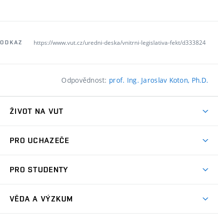
https://www.vut.cz/uredni-deska/vnitrni-legislativa-fekt/d333824
ODKAZ
Odpovědnost:
prof. Ing. Jaroslav Koton, Ph.D.
ŽIVOT NA VUT
Atmosféra VUT
PRO UCHAZEČE
Prostory školy
Proč na VUT
Koleje
PRO STUDENTY
Studijní programy
Stravování
Předměty
Studijní předpisy
Studium a stáže v zahraničí
Stipendia
Dny otevřených dveří
VĚDA A VÝZKUM
Sport na VUT
(externí
Studijní programy
Poplatky za studium
Uznání zahraničního vzdělání
Knihovny
Aktivity pro juniory
Studentský život