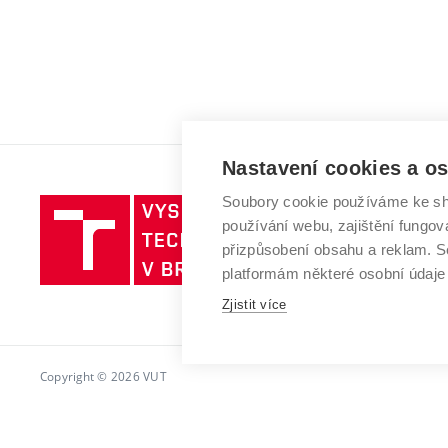
Nastavení cookies a o
Soubory cookie používáme ke sh
Vysoké
používání webu, zajištění fungová
učení
přizpůsobení obsahu a reklam.
technické
platformám některé osobní údaje
v
Zjistit více
Brně
Copyright © 2026 VUT