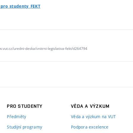
d_pro_studenty_FEKT
w.vut.cz/uredni-deska/vnitrni-legislativa-fekt/d264794
PRO STUDENTY
VĚDA A VÝZKUM
Předměty
Věda a výzkum na VUT
Studijní programy
Podpora excelence