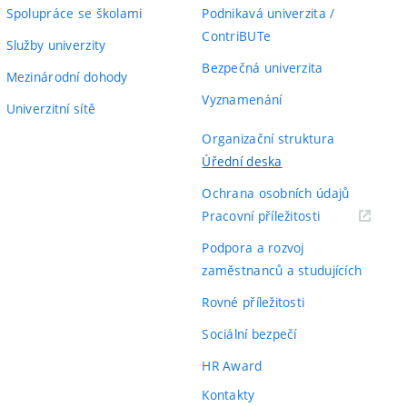
Spolupráce se školami
Podnikavá univerzita /
ContriBUTe
Služby univerzity
Bezpečná univerzita
Mezinárodní dohody
Vyznamenání
Univerzitní sítě
Organizační struktura
Úřední deska
Ochrana osobních údajů
(externí
Pracovní příležitosti
odkaz)
Podpora a rozvoj
zaměstnanců a studujících
Rovné příležitosti
Sociální bezpečí
HR Award
Kontakty