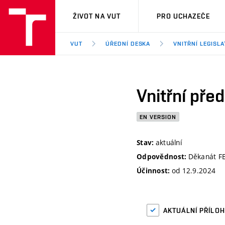
VUT
ŽIVOT NA VUT
PRO UCHAZEČE
VUT
ÚŘEDNÍ DESKA
VNITŘNÍ LEGISLA
Vnitřní pře
EN VERSION
aktuální
Stav:
Děkanát FE
Odpovědnost:
od 12.9.2024
Účinnost:
AKTUÁLNÍ PŘÍLO