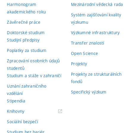
Harmonogram
Mezinárodní vědecká rada
akademického roku
Systém zajišťování kvality
Závěrečné práce
výzkumu
Doktorské studium
Výzkumné infrastruktury
Studijní předpisy
Transfer znalostí
Poplatky za studium
Open Science
Zpracování osobních údajů
Projekty
studentů
Projekty ze strukturálních
Studium a stáže v zahraničí
fondů
Uznání zahraničního
Specifický výzkum
vzdělání
Stipendia
(externí
Knihovny
odkaz)
Sociální bezpečí
Studium bez bariér