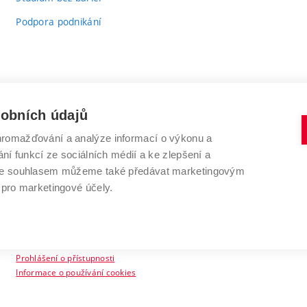
Podpora podnikání
sobních údajů
romažďování a analýze informací o výkonu a
VYSOKÉ UČENÍ TECHNICKÉ V BRNĚ
ní funkcí ze sociálních médií a ke zlepšení a
Antonínská 548/1
www.vut.cz
 Se souhlasem můžeme také předávat marketingovým
602 00 Brno
vut@vutbr.cz
 pro marketingové účely.
Prohlášení o přístupnosti
Informace o používání cookies