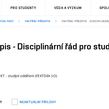
PRO STUDENTY
VĚDA A VÝZKUM
SPOL
TIVA FEKT
VNITŘNÍ PŘEDPIS
VNITŘNÍ PŘEDPIS - DISCIPLINÁ
dpis - Disciplinární řád pro st
KT - studijní oddělení (FEKTDěk SO)
HY
NEAKTUÁLNÍ PŘÍLOHY