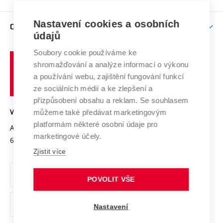
Brno
Podpora excelence
Závěrečné práce
Studium bez bariér
Zpracování osobních údajů uchazečů o studium
Firemní spolupráce
Mezinárodní vědecká rada
Nastavení cookies a osobních
O UNIVERZITĚ
Doktorské studium
Podpora podnikání
E-přihláška
údajů
Zahraniční spolupráce
Systém zajišťování kvality výzkumu
Profil univerzity
Spolupráce se školami
Soubory cookie používáme ke
Vysoké
Výzkumné infrastruktury
shromažďování a analýze informací o výkonu
Udržitelná univerzita
učení
Služby univerzity
Transfer znalostí
a používání webu, zajištění fungování funkcí
technické
Podnikavá univerzita / ContriBUTe
Mezinárodní dohody
ze sociálních médií a ke zlepšení a
Open Science
v
Bezpečná univerzita
přizpůsobení obsahu a reklam. Se souhlasem
Univerzitní sítě
Brně
Projekty
můžeme také předávat marketingovým
VYSOKÉ UČENÍ TECHNICKÉ V BRNĚ
Vyznamenání
platformám některé osobní údaje pro
Projekty ze strukturálních fondů
Antonínská 548/1
www.vut.cz
marketingové účely.
Organizační struktura
602 00 Brno
vut@vutbr.cz
Specifický výzkum
Zjistit více
Úřední deska
Ochrana osobních údajů
POVOLIT VŠE
(externí
Pracovní příležitosti
Nastavení
odkaz)
Podpora a rozvoj zaměstnanců a studujících