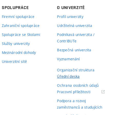
SPOLUPRÁCE
O UNIVERZITĚ
Firemní spolupráce
Profil univerzity
Zahraniční spolupráce
Udržitelná univerzita
Spolupráce se školami
Podnikavá univerzita /
ContriBUTe
Služby univerzity
Bezpečná univerzita
Mezinárodní dohody
Vyznamenání
Univerzitní sítě
Organizační struktura
Úřední deska
Ochrana osobních údajů
(externí
Pracovní příležitosti
odkaz)
Podpora a rozvoj
zaměstnanců a studujících