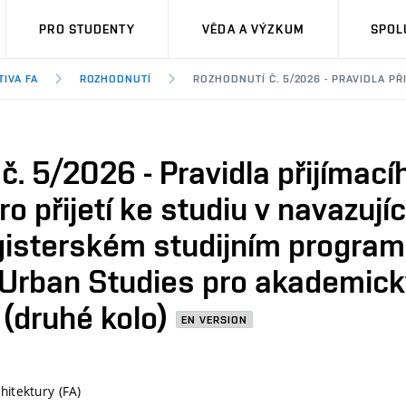
PRO STUDENTY
VĚDA A VÝZKUM
SPOL
TIVA FA
ROZHODNUTÍ
ROZHODNUTÍ Č. 5/2026 - PRAVIDLA P
č. 5/2026 - Pravidla přijímacíh
 přijetí ke studiu v navazujíc
isterském studijním progra
 Urban Studies pro akademick
(druhé kolo)
EN VERSION
hitektury (FA)