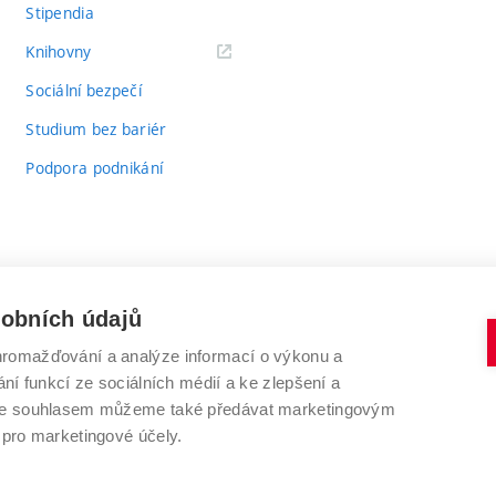
Stipendia
(externí
Knihovny
odkaz)
Sociální bezpečí
Studium bez bariér
Podpora podnikání
sobních údajů
romažďování a analýze informací o výkonu a
VYSOKÉ UČENÍ TECHNICKÉ V BRNĚ
ní funkcí ze sociálních médií a ke zlepšení a
Antonínská 548/1
www.vut.cz
 Se souhlasem můžeme také předávat marketingovým
602 00 Brno
vut@vutbr.cz
 pro marketingové účely.