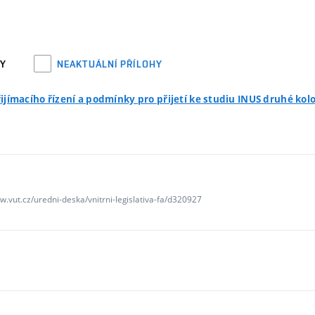
HY
NEAKTUÁLNÍ PŘÍLOHY
řijímacího řízení a podmínky pro přijetí ke studiu INUS druhé kol
w.vut.cz/uredni-deska/vnitrni-legislativa-fa/d320927