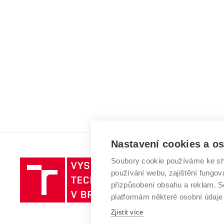
Nastavení cookies a o
Soubory cookie používáme ke sh
Vysoké
používání webu, zajištění fungová
učení
přizpůsobení obsahu a reklam.
technické
platformám některé osobní údaje
v
Zjistit více
Brně