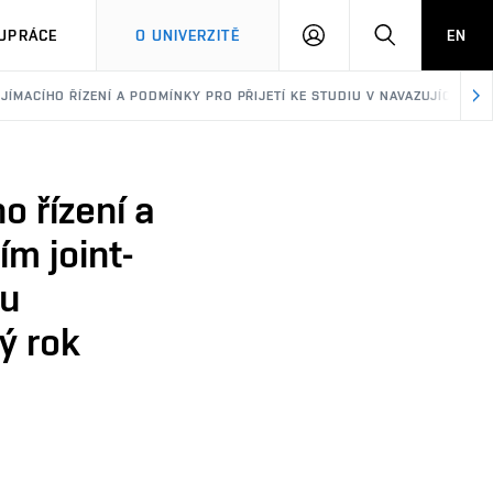
PŘIHLÁSIT
HLEDAT
UPRÁCE
O UNIVERZITĚ
EN
SE
ŘIJÍMACÍHO ŘÍZENÍ A PODMÍNKY PRO PŘIJETÍ KE STUDIU V NAVAZUJÍCÍM
o řízení a
ím joint-
mu
ý rok