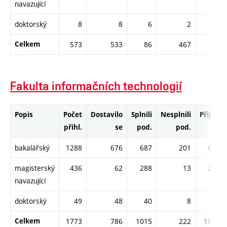
navazující
doktorský
8
8
6
2
4
Celkem
573
533
86
467
83
Fakulta informačních technologií
Popis
Počet
Dostavilo
Splnili
Nesplnili
Přijati
přihl.
se
pod.
pod.
bakalářský
1288
676
687
201
687
magisterský
436
62
288
13
288
navazující
doktorský
49
48
40
8
38
Celkem
1773
786
1015
222
1013