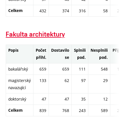
Celkem
432
374
316
58
297
Fakulta architektury
Popis
Počet
Dostavilo
Splnili
Nesplnili
Přijati
přihl.
se
pod.
pod.
bakalářský
659
659
111
548
102
magisterský
133
62
97
29
96
navazující
doktorský
47
47
35
12
35
Celkem
839
768
243
589
233