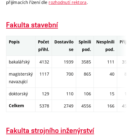
přijímacích řízení dle
rozhodnutí rektora
.
Fakulta stavební
Popis
Počet
Dostavilo
Splnili
Nesplnili
Přijati
přihl.
se
pod.
pod.
bakalářský
4132
1939
3585
111
3585
magisterský
1117
700
865
40
856
navazující
doktorský
129
110
106
15
105
Celkem
5378
2749
4556
166
4546
Fakulta strojního inženýrství