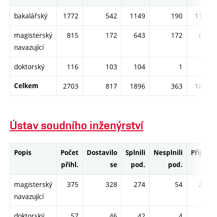
bakalářský
1772
542
1149
190
1138
magisterský
815
172
643
172
643
navazující
doktorský
116
103
104
1
96
Celkem
2703
817
1896
363
1877
Ústav soudního inženýrství
Popis
Počet
Dostavilo
Splnili
Nesplnili
Přijati
přihl.
se
pod.
pod.
magisterský
375
328
274
54
263
navazující
doktorský
57
46
42
4
34