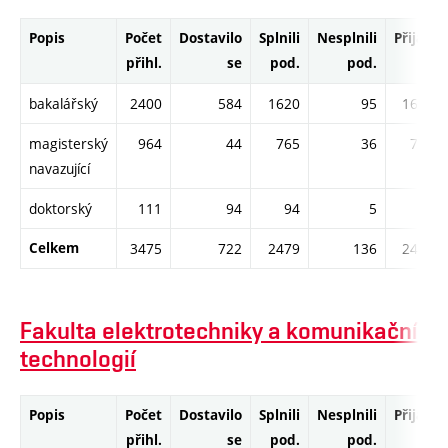
Popis
Počet
Dostavilo
Splnili
Nesplnili
Přijati
přihl.
se
pod.
pod.
bakalářský
2400
584
1620
95
1618
magisterský
964
44
765
36
764
navazující
doktorský
111
94
94
5
92
Celkem
3475
722
2479
136
2474
Fakulta elektrotechniky a komunikačních
technologií
Popis
Počet
Dostavilo
Splnili
Nesplnili
Přijati
přihl.
se
pod.
pod.