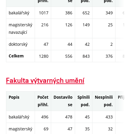
přihl.
se
pod.
pod.
bakalářský
1017
386
652
349
652
magisterský
216
126
149
25
149
navazující
doktorský
47
44
42
2
42
Celkem
1280
556
843
376
843
Fakulta výtvarných umění
Popis
Počet
Dostavilo
Splnili
Nesplnili
Přijati
přihl.
se
pod.
pod.
bakalářský
496
478
45
433
45
magisterský
69
47
35
32
34