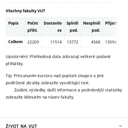
Všechny fakulty VUT
Popis
Počet
Dostavilo
Splnili
Nesplnili
Přijati
Př
přihl.
se
pod.
pod.
ce
Celkem
22203
11514
13772
4568
13594
1
Upozornění: Přehledová data zobrazují veškeré podané
přihlášky.
Tip: Přesununím kurzoru nad popisek sloupce a jiné
podtržené zkratky zobrazíte vysvětlující text.
Zadání, výsledky, další informace a podrobnější statistiky
zobrazíte kliknutím na název fakulty.
ŽIVOT NA VUT