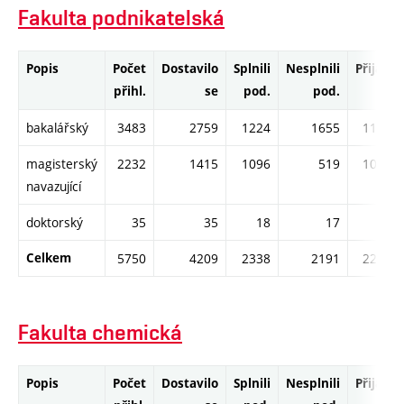
Fakulta podnikatelská
Popis
Počet
Dostavilo
Splnili
Nesplnili
Přijati
přihl.
se
pod.
pod.
bakalářský
3483
2759
1224
1655
1125
magisterský
2232
1415
1096
519
1085
navazující
doktorský
35
35
18
17
18
Celkem
5750
4209
2338
2191
2228
Fakulta chemická
Popis
Počet
Dostavilo
Splnili
Nesplnili
Přijati