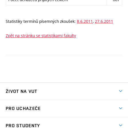
Statistiky termínů písemných zkoušek:
8.6.2011
,
27.6.2011
Zpět na stránku se statistikami fakulty
ŽIVOT NA VUT
Atmosféra VUT
PRO UCHAZEČE
Prostory školy
Proč na VUT
Koleje
PRO STUDENTY