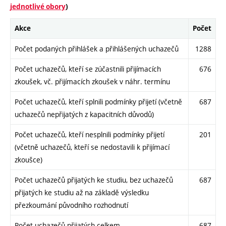
jednotlivé obory
)
Akce
Počet
Počet podaných přihlášek a přihlášených uchazečů
1288
Počet uchazečů, kteří se zúčastnili přijímacích
676
zkoušek, vč. přijímacích zkoušek v náhr. termínu
Počet uchazečů, kteří splnili podmínky přijetí (včetně
687
uchazečů nepřijatých z kapacitních důvodů)
Počet uchazečů, kteří nesplnili podmínky přijetí
201
(včetně uchazečů, kteří se nedostavili k přijímací
zkoušce)
Počet uchazečů přijatých ke studiu, bez uchazečů
687
přijatých ke studiu až na základě výsledku
přezkoumání původního rozhodnutí
Počet uchazečů přijatých celkem
687