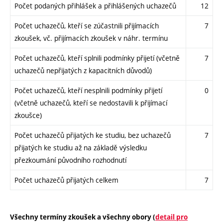
Počet podaných přihlášek a přihlášených uchazečů
12
Počet uchazečů, kteří se zúčastnili přijímacích
7
zkoušek, vč. přijímacích zkoušek v náhr. termínu
Počet uchazečů, kteří splnili podmínky přijetí (včetně
7
uchazečů nepřijatých z kapacitních důvodů)
Počet uchazečů, kteří nesplnili podmínky přijetí
0
(včetně uchazečů, kteří se nedostavili k přijímací
zkoušce)
Počet uchazečů přijatých ke studiu, bez uchazečů
7
přijatých ke studiu až na základě výsledku
přezkoumání původního rozhodnutí
Počet uchazečů přijatých celkem
7
Všechny termíny zkoušek a všechny obory (
detail pro