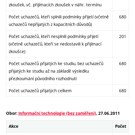
zkoušek, vč. přijímacích zkoušek v náhr. termínu
Počet uchazečů, kteří splnili podmínky přijetí (včetně
680
uchazečů nepřijatých z kapacitních důvodů)
Počet uchazečů, kteří nesplnili podmínky přijetí
201
(včetně uchazečů, kteří se nedostavili k přijímací
zkoušce)
Počet uchazečů přijatých ke studiu, bez uchazečů
680
přijatých ke studiu až na základě výsledku
přezkoumání původního rozhodnutí
Počet uchazečů přijatých celkem
680
Obor:
Informační technologie (bez zaměření)
, 27.06.2011
Akce
Počet