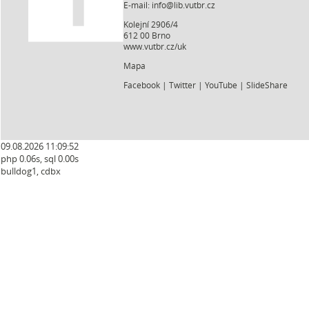
E-mail:
info@lib.vutbr.cz
Kolejní 2906/4
612 00 Brno
www.vutbr.cz/uk
Mapa
Facebook
|
Twitter
|
YouTube
|
SlideShare
09.08.2026 11:09:52
php 0.06s, sql 0.00s
bulldog1, cdbx