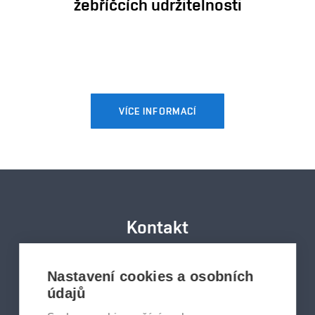
žebříčcích udržitelnosti
VÍCE INFORMACÍ
Kontakt
Nastavení cookies a osobních
UDRZITELNOST@VUT.CZ
údajů