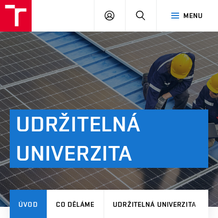
VUT
PŘIHLÁSIT
HLEDAT
MENU
SE
UDRŽITELNÁ
UNIVERZITA
ÚVOD
CO DĚLÁME
UDRŽITELNÁ UNIVERZITA