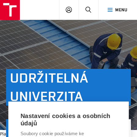
VUT
PŘIHLÁSIT
HLEDAT
MENU
SE
UDRŽITELNÁ
UNIVERZITA
Nastavení cookies a osobních
údajů
ÚVOD
CO DĚLÁME
UDRŽITELNÁ UNIVERZITA
Platnost dokumentu vypršela.
Soubory cookie používáme ke