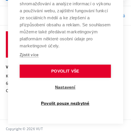
shromažďování a analýze informací o výkonu
a používání webu, zajištění fungování funkcí
Odpovědnost:
Bc. Tereza Kučerová
ze sociálních médií a ke zlepšení a
přizpůsobení obsahu a reklam. Se souhlasem
můžeme také předávat marketingovým
platformám některé osobní údaje pro
marketingové účely.
Zjistit více
VYSOKÉ UČENÍ TECHNICKÉ V BRNĚ
POVOLIT VŠE
Kolejní 2906/4
612 00 Brno
Nastavení
Czech Republic
Povolit pouze nezbytné
Copyright © 2026 VUT