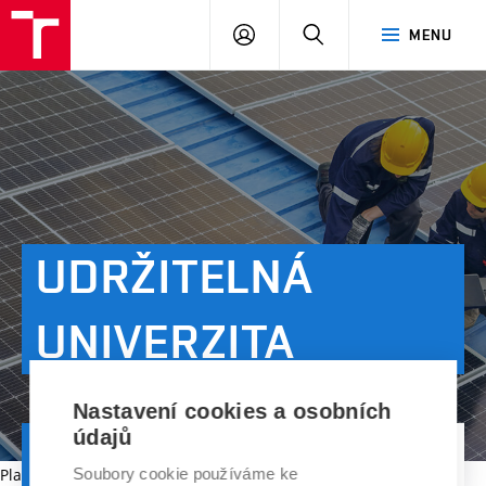
VUT
PŘIHLÁSIT
HLEDAT
MENU
SE
UDRŽITELNÁ
UNIVERZITA
Nastavení cookies a osobních
údajů
ÚVOD
CO DĚLÁME
UDRŽITELNÁ UNIVERZITA
Platnost dokumentu vypršela.
Soubory cookie používáme ke