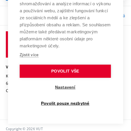
shromažďování a analýze informací o výkonu
a používání webu, zajištění fungování funkcí
Odpovědnost:
Bc. Tereza Kučerová
ze sociálních médií a ke zlepšení a
přizpůsobení obsahu a reklam. Se souhlasem
můžeme také předávat marketingovým
platformám některé osobní údaje pro
marketingové účely.
Zjistit více
VYSOKÉ UČENÍ TECHNICKÉ V BRNĚ
POVOLIT VŠE
Kolejní 2906/4
612 00 Brno
Nastavení
Czech Republic
Povolit pouze nezbytné
Copyright © 2026 VUT