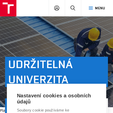
VUT
PŘIHLÁSIT
HLEDAT
MENU
SE
UDRŽITELNÁ
UNIVERZITA
Nastavení cookies a osobních
údajů
ÚVOD
CO DĚLÁME
UDRŽITELNÁ UNIVERZITA
Platnost dokumentu vypršela.
Soubory cookie používáme ke