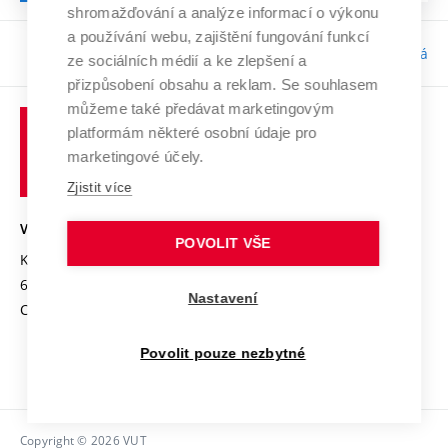
shromažďování a analýze informací o výkonu
a používání webu, zajištění fungování funkcí
Odpovědnost:
Bc. Tereza Kučerová
ze sociálních médií a ke zlepšení a
přizpůsobení obsahu a reklam. Se souhlasem
můžeme také předávat marketingovým
platformám některé osobní údaje pro
marketingové účely.
Zjistit více
VYSOKÉ UČENÍ TECHNICKÉ V BRNĚ
POVOLIT VŠE
Kolejní 2906/4
612 00 Brno
Nastavení
Czech Republic
Povolit pouze nezbytné
Copyright © 2026 VUT