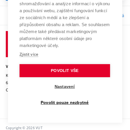
shromažďování a analýze informací o výkonu
a používání webu, zajištění fungování funkcí
Odpovědnost:
Bc. Tereza Kučerová
ze sociálních médií a ke zlepšení a
přizpůsobení obsahu a reklam. Se souhlasem
můžeme také předávat marketingovým
platformám některé osobní údaje pro
marketingové účely.
Zjistit více
VYSOKÉ UČENÍ TECHNICKÉ V BRNĚ
POVOLIT VŠE
Kolejní 2906/4
612 00 Brno
Nastavení
Czech Republic
Povolit pouze nezbytné
Copyright © 2026 VUT