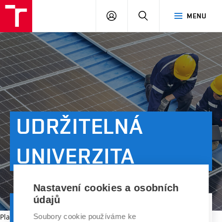
VUT
PŘIHLÁSIT
HLEDAT
MENU
SE
UDRŽITELNÁ
UNIVERZITA
Nastavení cookies a osobních
údajů
ÚVOD
CO DĚLÁME
UDRŽITELNÁ UNIVERZITA
Platnost dokumentu vypršela.
Soubory cookie používáme ke