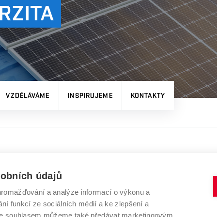
RZITA
VZDĚLÁVÁME
INSPIRUJEME
KONTAKTY
sobních údajů
romažďování a analýze informací o výkonu a
VYSOKÉ UČENÍ TECHNICKÉ V BRNĚ
ní funkcí ze sociálních médií a ke zlepšení a
Kolejní 2906/4
 Se souhlasem můžeme také předávat marketingovým