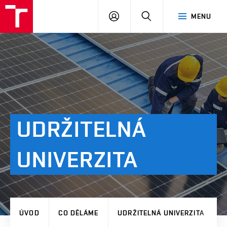
VUT
PŘIHLÁSIT
HLEDAT
MENU
SE
UDRŽITELNÁ
UNIVERZITA
ÚVOD
CO DĚLÁME
UDRŽITELNÁ UNIVERZITA