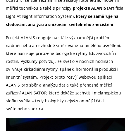
Účastníci se zde seznámili se základy fotometrie, moderní
měřicí technikou a také s principy
(Artificial
projektu ALANIS
Light At Night Information System),
který se zaměřuje na
sledování, analýzu a snižování světelného znečištění.
Projekt ALANIS reaguje na stále významnější problém
nadměrného a nevhodně směrovaného umělého osvětlení,
které narušuje přirozené biologické rytmy lidí, živočichů i
rostlin. Výzkumy potvrzují, že světlo v nočních hodinách
ovlivňuje cirkadiánní rytmy, spánek, hormonální produkci i
imunitní systém. Projekt proto rozvíjí webovou aplikaci
ALANIS pro sběr a analýzu dat a také přenosné měřicí
zařízení ALANISATOR, které dokáže zachytit i melanopickou
složku světla – tedy biologicky nejvýznamnější část
světelného spektra.