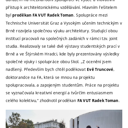
přístup k architektonickému vzdělávání. Hlavním řešitelem
byl
. Spolupráce mezi
proděkan FA VUT Radek Toman
Technische Universität Graz a Vysokým učením technickým v
Brně rozvíjela společnou výuku architektury. Studující obou
institucí pracovali na společných zadáních v rámci tzv. joint
studia. Realizovaly se také dvě výstavy studentských prací v
Brně a ve Štýrském Hradci, kde byly prezentovány výsledky
společné výuky i spolupráce obou škol.
„Z ocenění jsem
nadšený. Především bych chtěl poděkovat
,
Evě Truncové
doktorandce na FA, která se mnou na projektu
spolupracovala, a zapojeným studentům. Práce na projektu
se vyznačovala kreativní energií a tvůrčím entusiasmem
celého kolektivu,“ zhodnotil proděkan
.
FA VUT Radek Toman