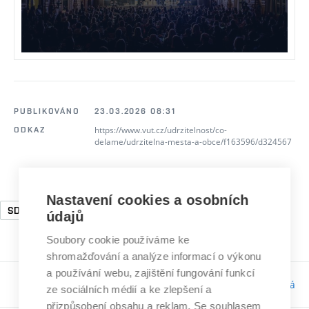
PUBLIKOVÁNO
23.03.2026 08:31
https://www.vut.cz/udrzitelnost/co-
ODKAZ
delame/udrzitelna-mesta-a-obce/f163596/d324567
Nastavení cookies a osobních
SDG4
SDG17
SDG11
údajů
Soubory cookie používáme ke
shromažďování a analýze informací o výkonu
a používání webu, zajištění fungování funkcí
Odpovědnost:
Bc. Tereza Kučerová
ze sociálních médií a ke zlepšení a
přizpůsobení obsahu a reklam. Se souhlasem