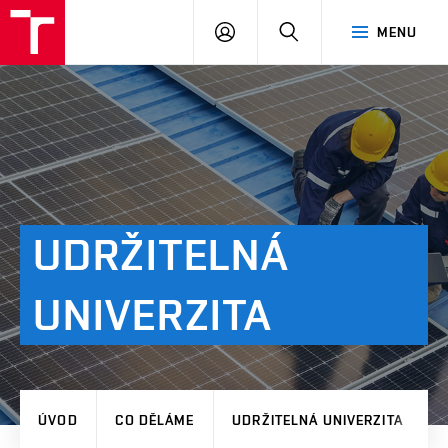
VUT
PŘIHLÁSIT
HLEDAT
MENU
SE
UDRŽITELNÁ
UNIVERZITA
ÚVOD
CO DĚLÁME
UDRŽITELNÁ UNIVERZITA