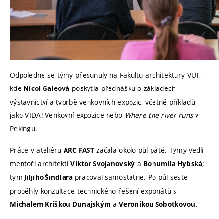
Odpoledne se týmy přesunuly na
Fakultu architektury VUT,
kde
poskytla přednášku o základech
Nicol Galeová
výstavnictví a tvorbě venkovních expozic, včetně příkladů
jako
VIDA! Venkovní expozice
nebo
Where the river runs
v
Pekingu.
Práce v ateliéru
začala okolo půl páté. Týmy vedli
ARC FAST
mentoři architekti
a
;
Viktor Svojanovský
Bohumila Hybská
tým
pracoval samostatně. Po půl šesté
Jiljího Šindlara
proběhly konzultace technického řešení exponátů s
a
.
Michalem Kriškou Dunajským
Veronikou Sobotkovou