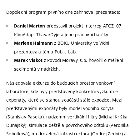
Dopolední program prvního dne zahrnoval prezentace:
představil projekt Interreg ATCZ107
Daniel Marton
KlimAdapt-Thaya/Dyje a jeho pracovní balíčky.
z BOKU University ve Vídni
Marlene Haimann
prezentovala téma Public Lab.
z Povodí Moravy, s.p. hovořil o měření
Marek Viskot
sedimentů v nádržích.
Následovala exkurze do budoucích prostor venkovní
laboratoře, kde byly představeny konkrétní
výzkumné
exponáty, které se stanou součástí stálé expozice. Mezi
představenými exponáty byly model vodního koryta
(Stanislav Paseka), nadzemní vertikální filtry (Michal Kriška
Dunajský), simulace deště a povrchového odtoku (Veronika
Sobotková), modrozelená infrastruktura (Ondřej Zedník) a