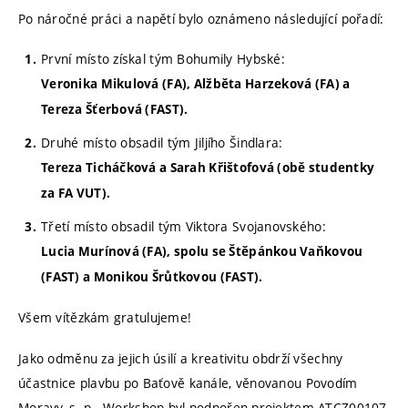
Po náročné práci a napětí bylo oznámeno následující pořadí:
První místo získal tým Bohumily Hybské:
Veronika Mikulová (FA),
Alžběta Harzeková (FA)
a
Tereza Šťerbová (FAST).
Druhé místo
obsadil tým Jiljího Šindlara:
Tereza Ticháčková a Sarah Křištofová (obě studentky
za FA VUT).
Třetí místo
obsadil tým Viktora Svojanovského:
Lucia Murínová (FA), spolu se Štěpánkou Vaňkovou
(FAST) a Monikou Šrůtkovou (FAST).
Všem vítězkám gratulujeme!
Jako odměnu za jejich úsilí a kreativitu obdrží všechny
účastnice plavbu po Baťově kanále, věnovanou Povodím
Moravy, s. p.. Workshop byl podpořen projektem ATCZ00107