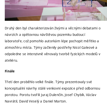
Druhý den byl charakterizován živými a věcnými debatami o
návrzích a opětovnou návštěvou pozemku budoucí
laboratoře, což pomohlo autorkám lépe pochopit měřítko a
atmosféru místa. Týmy začlenily postřehy Nicol Galeové a
odpoledne se intenzivně věnovaly
tvorbě fyzických modelů
v
ateliéru.
Finále
Třetí den proběhlo velké finále. Týmy prezentovaly své
konceptuální návrhy stálé venkovní expozice před odbornou
porotou. Porotu tvořili Juraj Dulenčín,
Josef Chybík, Václav
Navrátil, David Veselý a Daniel Marton.