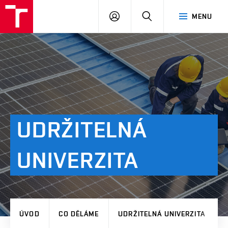
VUT
PŘIHLÁSIT
HLEDAT
MENU
SE
UDRŽITELNÁ
UNIVERZITA
ÚVOD
CO DĚLÁME
UDRŽITELNÁ UNIVERZITA