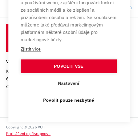
a používání webu, zajištění fungování funkcí
Odpovědnost:
Bc. Tereza Kučerová
ze sociálních médií a ke zlepšení a
přizpůsobení obsahu a reklam. Se souhlasem
můžeme také předávat marketingovým
platformám některé osobní údaje pro
marketingové účely.
Zjistit více
VYSOKÉ UČENÍ TECHNICKÉ V BRNĚ
POVOLIT VŠE
Kolejní 2906/4
612 00 Brno
Nastavení
Czech Republic
Povolit pouze nezbytné
Copyright © 2026 VUT
Prohlášení o přístupnosti