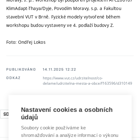
KlimAdapt-Thaya/Dyje, Povodím Moravy, s.p. a Fakultou
stavební VUT v Brně. Fyzické modely vytvořené během
workshopu budou vystaveny ve 4. podlaží budovy Z.
Foto: Ondřej Lokos
PUBLIKOVÁNO
14.11.2025 12:22
https://www.vut.cz/udrzitelnost/co-
ODKAZ
delame/udrzitelna-mesta-a-obce/f163596/d310149
Nastavení cookies a osobních
SDG6
SDG13
údajů
Soubory cookie používáme ke
shromažďování a analýze informací o výkonu