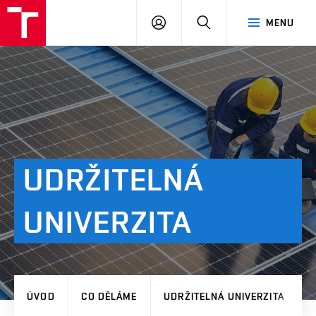
VUT
PŘIHLÁSIT
HLEDAT
MENU
SE
UDRŽITELNÁ
UNIVERZITA
ÚVOD
CO DĚLÁME
UDRŽITELNÁ UNIVERZITA