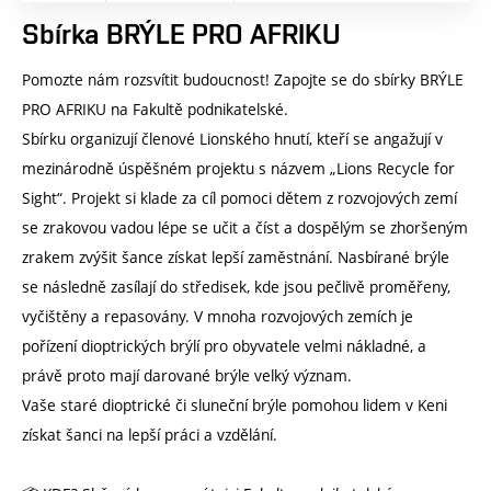
Sbírka BRÝLE PRO AFRIKU
Pomozte nám rozsvítit budoucnost! Zapojte se do sbírky BRÝLE
PRO AFRIKU na Fakultě podnikatelské.
Sbírku organizují členové Lionského hnutí, kteří se angažují v
mezinárodně úspěšném projektu s názvem „Lions Recycle for
Sight“. Projekt si klade za cíl pomoci dětem z rozvojových zemí
se zrakovou vadou lépe se učit a číst a dospělým se zhoršeným
zrakem zvýšit šance získat lepší zaměstnání. Nasbírané brýle
se následně zasílají do středisek, kde jsou pečlivě proměřeny,
vyčištěny a repasovány. V mnoha rozvojových zemích je
pořízení dioptrických brýlí pro obyvatele velmi nákladné, a
právě proto mají darované brýle velký význam.
Vaše staré dioptrické či sluneční brýle pomohou lidem v Keni
získat šanci na lepší práci a vzdělání.