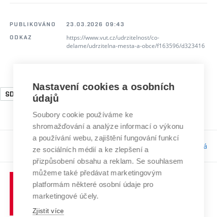
PUBLIKOVÁNO
23.03.2026 09:43
https://www.vut.cz/udrzitelnost/co-
ODKAZ
delame/udrzitelna-mesta-a-obce/f163596/d323416
Nastavení cookies a osobních
SDG1
SDG3
SDG10
SDG12
údajů
Soubory cookie používáme ke
shromažďování a analýze informací o výkonu
a používání webu, zajištění fungování funkcí
Odpovědnost:
Bc. Tereza Kučerová
ze sociálních médií a ke zlepšení a
přizpůsobení obsahu a reklam. Se souhlasem
můžeme také předávat marketingovým
platformám některé osobní údaje pro
marketingové účely.
Zjistit více