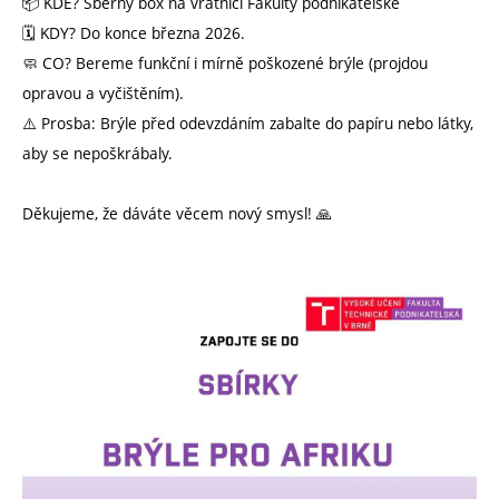
📦 KDE? Sběrný box na vrátnici Fakulty podnikatelské
🗓️ KDY? Do konce března 2026.
🧼 CO? Bereme funkční i mírně poškozené brýle (projdou
opravou a vyčištěním).
⚠️ Prosba: Brýle před odevzdáním zabalte do papíru nebo látky,
aby se nepoškrábaly.
Děkujeme, že dáváte věcem nový smysl! 🙏