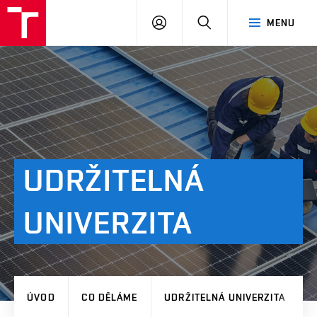
VUT
PŘIHLÁSIT
HLEDAT
MENU
SE
UDRŽITELNÁ
UNIVERZITA
ÚVOD
CO DĚLÁME
UDRŽITELNÁ UNIVERZITA