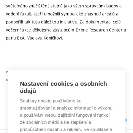
světelného znečištění, stejně jako všem správcům budov a
vedení fakult, kteří umožnili symbolické zhasnutí areálů a
podpořili tak tuto důležitou iniciativu. Za dokumentaci celé
večerní akce děkujeme zástupcům Drone Research Center a
panu BcA. Václavu Koníčkovi.
PUBLIKOVÁNO
28.04.2026 10:15
https://www.vut.cz/udrzitelnost/co-delame/kvalitni-
ODKAZ
Nastavení cookies a osobních
vzdelani/f163596/d326605
údajů
Soubory cookie používáme ke
shromažďování a analýze informací o výkonu
a používání webu, zajištění fungování funkcí
Odpovědnost:
Bc. Tereza Kučerová
ze sociálních médií a ke zlepšení a
přizpůsobení obsahu a reklam. Se souhlasem