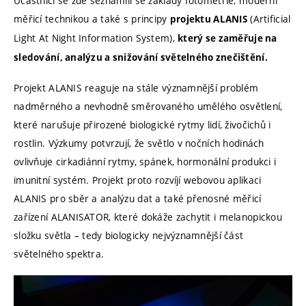
Účastníci se zde seznámili se základy fotometrie, moderní
měřicí technikou a také s principy
(Artificial
projektu ALANIS
Light At Night Information System),
který se zaměřuje na
sledování, analýzu a snižování světelného znečištění.
Projekt ALANIS reaguje na stále významnější problém
nadměrného a nevhodně směrovaného umělého osvětlení,
které narušuje přirozené biologické rytmy lidí, živočichů i
rostlin. Výzkumy potvrzují, že světlo v nočních hodinách
ovlivňuje cirkadiánní rytmy, spánek, hormonální produkci i
imunitní systém. Projekt proto rozvíjí webovou aplikaci
ALANIS pro sběr a analýzu dat a také přenosné měřicí
zařízení ALANISATOR, které dokáže zachytit i melanopickou
složku světla – tedy biologicky nejvýznamnější část
světelného spektra.